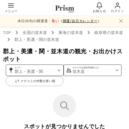
メニュー
お知らせ
ログイン
本日(
8
/
8
)の開運度：
良い
（
開運/吉日カレンダー
）
TOP
全国
の並木道
東海
の並木道
岐阜県
の並木道
郡上・美濃・関
の並木道
郡上・美濃・関・並木道の観光・お出かけス
ポット
エリア
カテゴリ(山,城,世界遺産など)
郡上・美濃・関
並木道
クチコミの件数が多い順
スポットが見つかりませんでした