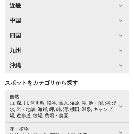
近畿
中国
四国
九州
沖縄
スポットをカテゴリから探す
自然
山, 森, 川, 河川敷, 渓谷, 高原, 湿原, 滝, 池・沼, 湖, 湧
水, 岩・地層, 海岸, 岬, 峠, 湾, 棚田, 温泉, キャンプ
場, 遊歩道, 牧場, 農場・農園
花・植物