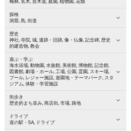
梅林, 名木, 並木道, 庭園, 植物園, 花畑
探検
洞窟, 島, 街道
歴史
神社, 寺院, 城, 遺跡・旧跡, 像・仏像, 記念碑, 歴史
的建造物, 教会
遊ぶ・学ぶ
海水浴場, 動物園, 水族館, 美術館, 博物館, 記念館,
図書館, 劇場・ホール, 工場, 公園, 霊園, スキー場,
プール, レジャー施設, 遊園地・テーマパーク, スタ
ジアム, 体験・学習施設
街歩き
歴史的まち並み, 商店街, 市場, 路地
ドライブ
道の駅・SA, ドライブ