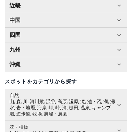
近畿
中国
四国
九州
沖縄
スポットをカテゴリから探す
自然
山, 森, 川, 河川敷, 渓谷, 高原, 湿原, 滝, 池・沼, 湖, 湧
水, 岩・地層, 海岸, 岬, 峠, 湾, 棚田, 温泉, キャンプ
場, 遊歩道, 牧場, 農場・農園
花・植物