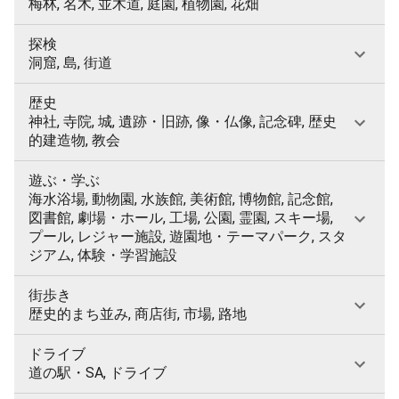
梅林, 名木, 並木道, 庭園, 植物園, 花畑
探検
洞窟, 島, 街道
歴史
神社, 寺院, 城, 遺跡・旧跡, 像・仏像, 記念碑, 歴史
的建造物, 教会
遊ぶ・学ぶ
海水浴場, 動物園, 水族館, 美術館, 博物館, 記念館,
図書館, 劇場・ホール, 工場, 公園, 霊園, スキー場,
プール, レジャー施設, 遊園地・テーマパーク, スタ
ジアム, 体験・学習施設
街歩き
歴史的まち並み, 商店街, 市場, 路地
ドライブ
道の駅・SA, ドライブ