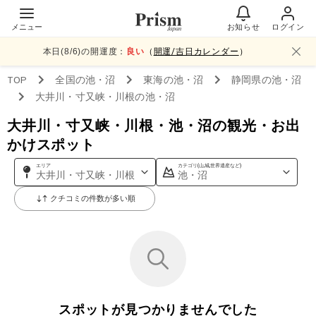
メニュー
お知らせ
ログイン
本日(
8
/
6
)の開運度：
良い
（
開運/吉日カレンダー
）
TOP
全国
の池・沼
東海
の池・沼
静岡県
の池・沼
大井川・寸又峡・川根
の池・沼
大井川・寸又峡・川根・池・沼の観光・お出
かけスポット
エリア
カテゴリ(山,城,世界遺産など)
大井川・寸又峡・川根
池・沼
クチコミの件数が多い順
スポットが見つかりませんでした