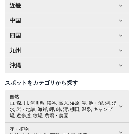
近畿
中国
四国
九州
沖縄
スポットをカテゴリから探す
自然
山, 森, 川, 河川敷, 渓谷, 高原, 湿原, 滝, 池・沼, 湖, 湧
水, 岩・地層, 海岸, 岬, 峠, 湾, 棚田, 温泉, キャンプ
場, 遊歩道, 牧場, 農場・農園
花・植物