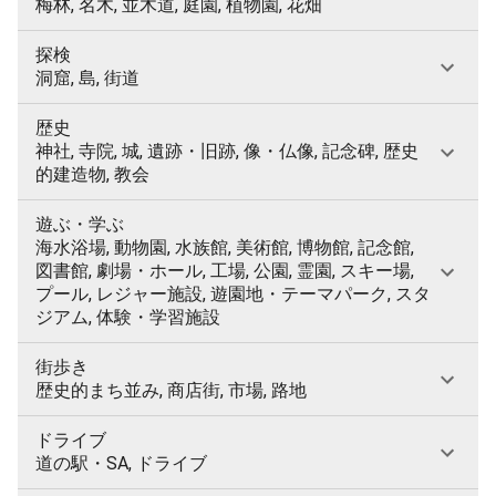
梅林, 名木, 並木道, 庭園, 植物園, 花畑
探検
洞窟, 島, 街道
歴史
神社, 寺院, 城, 遺跡・旧跡, 像・仏像, 記念碑, 歴史
的建造物, 教会
遊ぶ・学ぶ
海水浴場, 動物園, 水族館, 美術館, 博物館, 記念館,
図書館, 劇場・ホール, 工場, 公園, 霊園, スキー場,
プール, レジャー施設, 遊園地・テーマパーク, スタ
ジアム, 体験・学習施設
街歩き
歴史的まち並み, 商店街, 市場, 路地
ドライブ
道の駅・SA, ドライブ