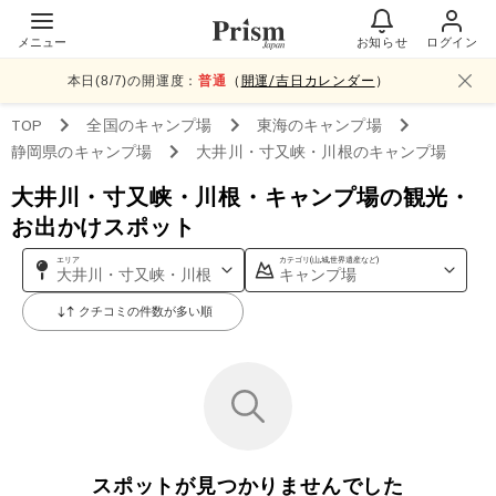
メニュー
お知らせ
ログイン
本日(
8
/
7
)の開運度：
普通
（
開運/吉日カレンダー
）
TOP
全国
のキャンプ場
東海
のキャンプ場
静岡県
のキャンプ場
大井川・寸又峡・川根
のキャンプ場
大井川・寸又峡・川根・キャンプ場の観光・
お出かけスポット
エリア
カテゴリ(山,城,世界遺産など)
大井川・寸又峡・川根
キャンプ場
クチコミの件数が多い順
スポットが見つかりませんでした