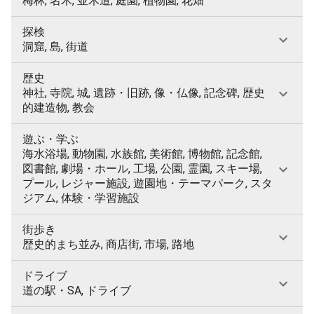
梅林, 名木, 並木道, 庭園, 植物園, 花畑
探検
洞窟, 島, 街道
歴史
神社, 寺院, 城, 遺跡・旧跡, 像・仏像, 記念碑, 歴史
的建造物, 教会
遊ぶ・学ぶ
海水浴場, 動物園, 水族館, 美術館, 博物館, 記念館,
図書館, 劇場・ホール, 工場, 公園, 霊園, スキー場,
プール, レジャー施設, 遊園地・テーマパーク, スタ
ジアム, 体験・学習施設
街歩き
歴史的まち並み, 商店街, 市場, 路地
ドライブ
道の駅・SA, ドライブ