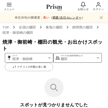
メニュー
お知らせ
ログイン
本日(
8
/
6
)の開運度：
良い
（
開運/吉日カレンダー
）
TOP
全国
の棚田
東海
の棚田
静岡県
の棚田
焼津・御前崎
の棚田
焼津・御前崎・棚田の観光・お出かけスポッ
ト
エリア
カテゴリ(山,城,世界遺産など)
焼津・御前崎
棚田
クチコミの件数が多い順
スポットが見つかりませんでした