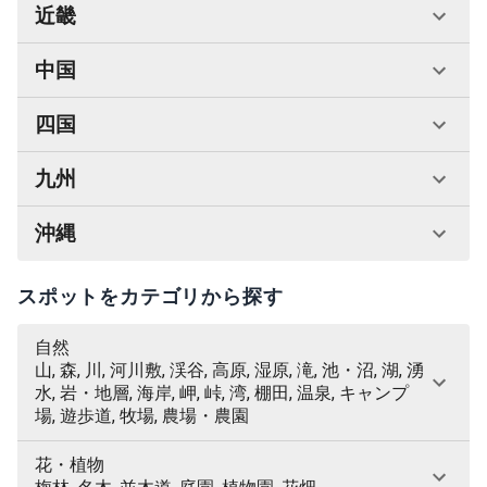
近畿
中国
四国
九州
沖縄
スポットをカテゴリから探す
自然
山, 森, 川, 河川敷, 渓谷, 高原, 湿原, 滝, 池・沼, 湖, 湧
水, 岩・地層, 海岸, 岬, 峠, 湾, 棚田, 温泉, キャンプ
場, 遊歩道, 牧場, 農場・農園
花・植物