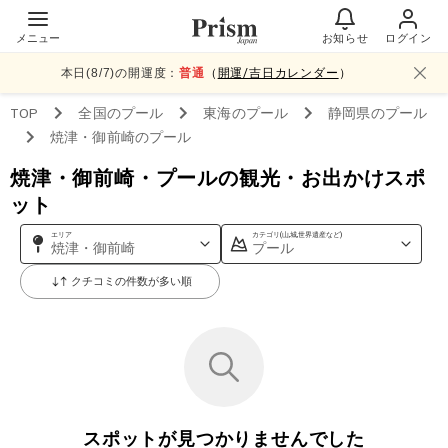
メニュー
お知らせ
ログイン
本日(
8
/
7
)の開運度：
普通
（
開運/吉日カレンダー
）
TOP
全国
のプール
東海
のプール
静岡県
のプール
焼津・御前崎
のプール
焼津・御前崎・プールの観光・お出かけスポ
ット
エリア
カテゴリ(山,城,世界遺産など)
焼津・御前崎
プール
クチコミの件数が多い順
スポットが見つかりませんでした