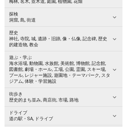
梅林, 名木, 並木道, 庭園, 植物園, 花畑
探検
洞窟, 島, 街道
歴史
神社, 寺院, 城, 遺跡・旧跡, 像・仏像, 記念碑, 歴史
的建造物, 教会
遊ぶ・学ぶ
海水浴場, 動物園, 水族館, 美術館, 博物館, 記念館,
図書館, 劇場・ホール, 工場, 公園, 霊園, スキー場,
プール, レジャー施設, 遊園地・テーマパーク, スタ
ジアム, 体験・学習施設
街歩き
歴史的まち並み, 商店街, 市場, 路地
ドライブ
道の駅・SA, ドライブ