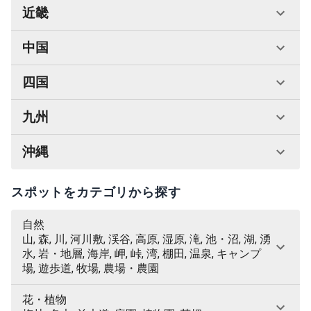
近畿
中国
四国
九州
沖縄
スポットをカテゴリから探す
自然
山, 森, 川, 河川敷, 渓谷, 高原, 湿原, 滝, 池・沼, 湖, 湧
水, 岩・地層, 海岸, 岬, 峠, 湾, 棚田, 温泉, キャンプ
場, 遊歩道, 牧場, 農場・農園
花・植物