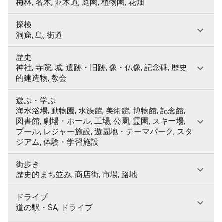
梅林, 名木, 並木道, 庭園, 植物園, 花畑
探検
洞窟, 島, 街道
歴史
神社, 寺院, 城, 遺跡・旧跡, 像・仏像, 記念碑, 歴史
的建造物, 教会
遊ぶ・学ぶ
海水浴場, 動物園, 水族館, 美術館, 博物館, 記念館,
図書館, 劇場・ホール, 工場, 公園, 霊園, スキー場,
プール, レジャー施設, 遊園地・テーマパーク, スタ
ジアム, 体験・学習施設
街歩き
歴史的まち並み, 商店街, 市場, 路地
ドライブ
道の駅・SA, ドライブ