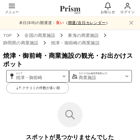
メニュー
お知らせ
ログイン
本日(
8
/
6
)の開運度：
良い
（
開運/吉日カレンダー
）
TOP
全国
の商業施設
東海
の商業施設
静岡県
の商業施設
焼津・御前崎
の商業施設
焼津・御前崎・商業施設の観光・お出かけス
ポット
エリア
カテゴリ(山,城,世界遺産など)
焼津・御前崎
商業施設
クチコミの件数が多い順
スポットが見つかりませんでした