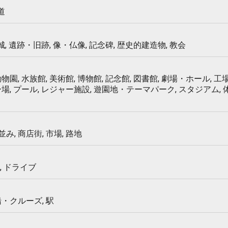
道
 城, 遺跡・旧跡, 像・仏像, 記念碑, 歴史的建造物, 教会
物園, 水族館, 美術館, 博物館, 記念館, 図書館, 劇場・ホール, 工場
ー場, プール, レジャー施設, 遊園地・テーマパーク, スタジアム,
み, 商店街, 市場, 路地
, ドライブ
船・クルーズ, 駅