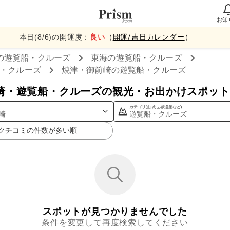
お知
本日(
8
/
6
)の開運度：
良い
（
開運/吉日カレンダー
）
の遊覧船・クルーズ
東海
の遊覧船・クルーズ
・クルーズ
焼津・御前崎
の遊覧船・クルーズ
崎・遊覧船・クルーズの観光・お出かけスポット
カテゴリ(山,城,世界遺産など)
崎
遊覧船・クルーズ
クチコミの件数が多い順
スポットが見つかりませんでした
条件を変更して再度検索してください