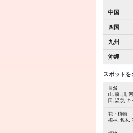
中国
四国
九州
沖縄
スポットを
自然
山, 森, 川,
田, 温泉, 
花・植物
梅林, 名木,