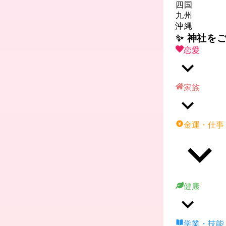
四国
九州
沖縄
✨ 神社を
恋愛
家族
金運・仕事
健康
学業・技能