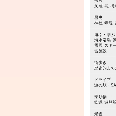
探検
洞窟, 島, 街
歴史
神社, 寺院,
遊ぶ・学ぶ
海水浴場, 動
霊園, スキ
習施設
街歩き
歴史的まち並
ドライブ
道の駅・SA
乗り物
鉄道, 遊覧
景色