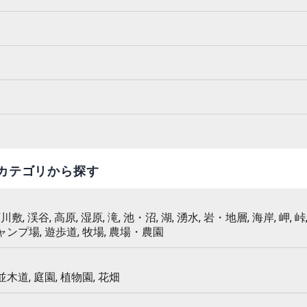
カテゴリから探す
 河川敷, 渓谷, 高原, 湿原, 滝, 池・沼, 湖, 湧水, 岩・地層, 海岸, 岬, 峠,
キャンプ場, 遊歩道, 牧場, 農場・農園
 並木道, 庭園, 植物園, 花畑