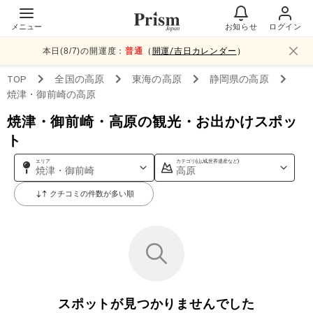
メニュー
お知らせ
ログイン
本日(
8
/
7
)の開運度：
普通
（
開運/吉日カレンダー
）
TOP
全国
の高原
東海
の高原
静岡県
の高原
焼津・御前崎
の高原
焼津・御前崎・高原の観光・お出かけスポッ
ト
エリア
カテゴリ(山,城,世界遺産など)
焼津・御前崎
高原
クチコミの件数が多い順
スポットが見つかりませんでした