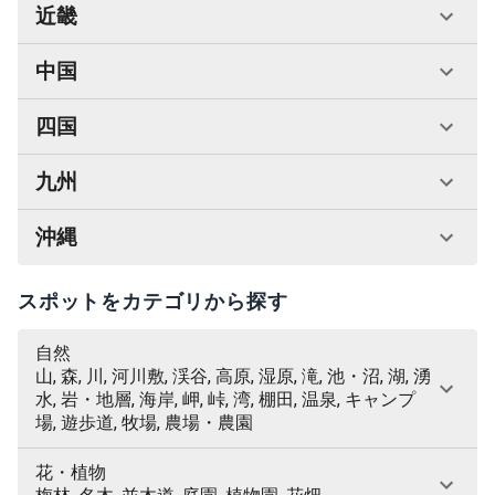
近畿
中国
四国
九州
沖縄
スポットをカテゴリから探す
自然
山, 森, 川, 河川敷, 渓谷, 高原, 湿原, 滝, 池・沼, 湖, 湧
水, 岩・地層, 海岸, 岬, 峠, 湾, 棚田, 温泉, キャンプ
場, 遊歩道, 牧場, 農場・農園
花・植物