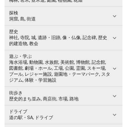
梅林, 名木, 並木道, 庭園, 植物園, 花畑
探検
洞窟, 島, 街道
歴史
神社, 寺院, 城, 遺跡・旧跡, 像・仏像, 記念碑, 歴史
的建造物, 教会
遊ぶ・学ぶ
海水浴場, 動物園, 水族館, 美術館, 博物館, 記念館,
図書館, 劇場・ホール, 工場, 公園, 霊園, スキー場,
プール, レジャー施設, 遊園地・テーマパーク, スタ
ジアム, 体験・学習施設
街歩き
歴史的まち並み, 商店街, 市場, 路地
ドライブ
道の駅・SA, ドライブ