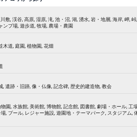
 河川敷, 渓谷, 高原, 湿原, 滝, 池・沼, 湖, 湧水, 岩・地層, 海岸, 岬, 峠,
キャンプ場, 遊歩道, 牧場, 農場・農園
 並木道, 庭園, 植物園, 花畑
道
 城, 遺跡・旧跡, 像・仏像, 記念碑, 歴史的建造物, 教会
物園, 水族館, 美術館, 博物館, 記念館, 図書館, 劇場・ホール, 工場
ー場, プール, レジャー施設, 遊園地・テーマパーク, スタジアム,