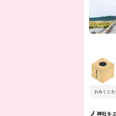
おみくじを
🗾 神社