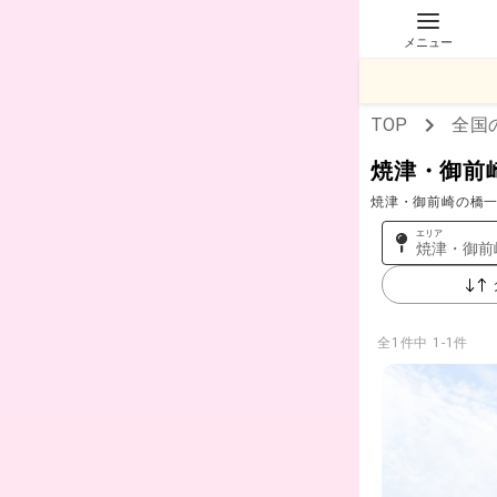
メニュー
TOP
全国
焼津・御前
焼津・御前崎の橋一
エリア
焼津・御前
全
1
件中
1-1件