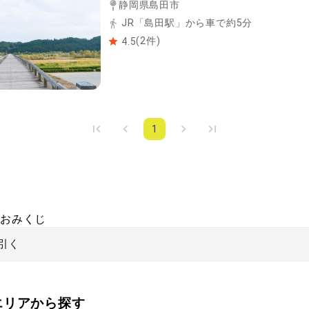
静岡県島田市
JR「島田駅」から車で約5分
(
2
件)
4.5
1
おみくじ
引く
をエリアから探す