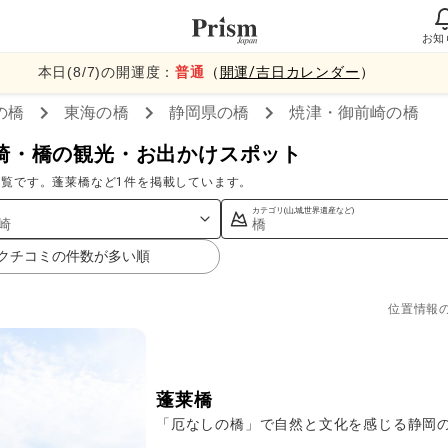
お知
本日(
8
/
7
)の開運度：
普通
（
開運/吉日カレンダー
）
の橋
東海
の橋
静岡県
の橋
焼津・御前崎
の橋
崎・橋の観光・お出かけスポット
覧です。蓬莱橋など1件を掲載しています。
カテゴリ(山,城,世界遺産など)
崎
橋
クチコミの件数が多い順
位置情報
蓬莱橋
「厄なしの橋」で自然と文化を感じる静岡