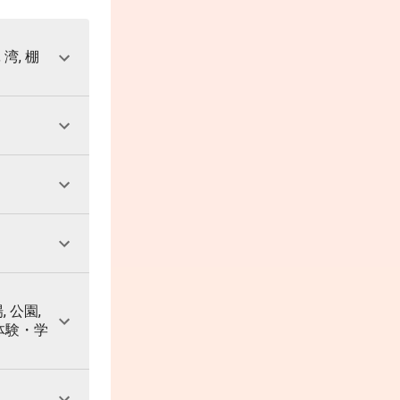
 湾, 棚
, 公園,
 体験・学