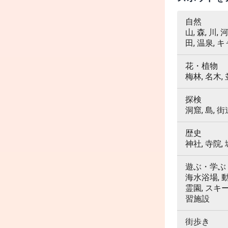
自然
山, 森, 川,
田, 温泉, 
花・植物
梅林, 名木,
探検
洞窟, 島, 街
歴史
神社, 寺院,
遊ぶ・学ぶ
海水浴場, 動
霊園, スキ
習施設
街歩き