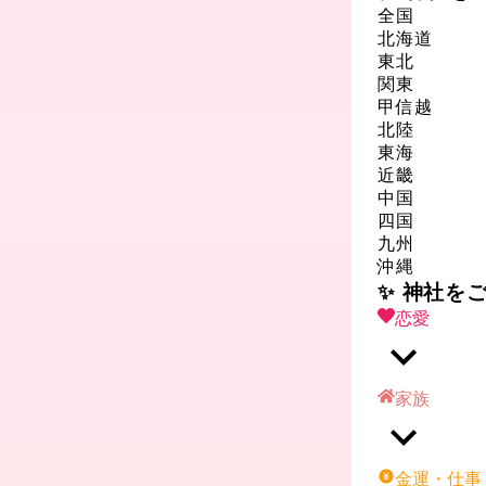
全国
北海道
東北
関東
甲信越
北陸
東海
近畿
中国
四国
九州
沖縄
✨ 神社を
恋愛
家族
金運・仕事