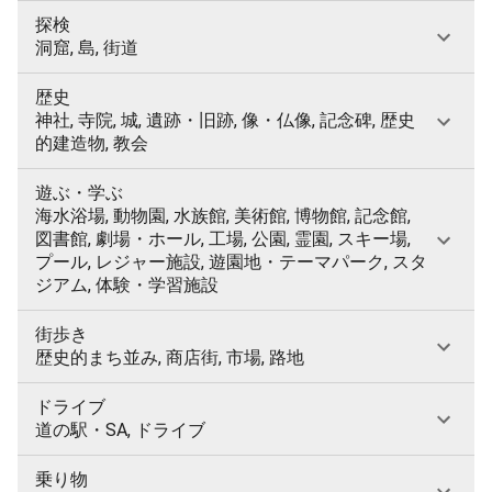
探検
洞窟, 島, 街道
歴史
神社, 寺院, 城, 遺跡・旧跡, 像・仏像, 記念碑, 歴史
的建造物, 教会
遊ぶ・学ぶ
海水浴場, 動物園, 水族館, 美術館, 博物館, 記念館,
図書館, 劇場・ホール, 工場, 公園, 霊園, スキー場,
プール, レジャー施設, 遊園地・テーマパーク, スタ
ジアム, 体験・学習施設
街歩き
歴史的まち並み, 商店街, 市場, 路地
ドライブ
道の駅・SA, ドライブ
乗り物