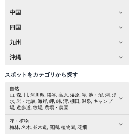
中国
四国
九州
沖縄
スポットをカテゴリから探す
自然
山, 森, 川, 河川敷, 渓谷, 高原, 湿原, 滝, 池・沼, 湖, 湧
水, 岩・地層, 海岸, 岬, 峠, 湾, 棚田, 温泉, キャンプ
場, 遊歩道, 牧場, 農場・農園
花・植物
梅林, 名木, 並木道, 庭園, 植物園, 花畑