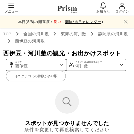
メニュー
お知らせ
ログイン
本日(
8
/
8
)の開運度：
良い
（
開運/吉日カレンダー
）
TOP
全国
の河川敷
東海
の河川敷
静岡県
の河川敷
西伊豆
の河川敷
西伊豆・河川敷の観光・お出かけスポット
エリア
カテゴリ(山,城,世界遺産など)
西伊豆
河川敷
クチコミの件数が多い順
スポットが見つかりませんでした
条件を変更して再度検索してください