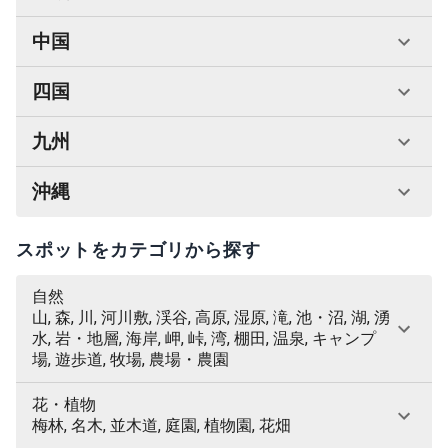
中国
四国
九州
沖縄
スポットをカテゴリから探す
自然
山, 森, 川, 河川敷, 渓谷, 高原, 湿原, 滝, 池・沼, 湖, 湧
水, 岩・地層, 海岸, 岬, 峠, 湾, 棚田, 温泉, キャンプ
場, 遊歩道, 牧場, 農場・農園
花・植物
梅林, 名木, 並木道, 庭園, 植物園, 花畑