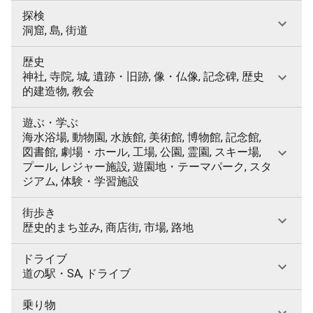
探検
洞窟, 島, 街道
歴史
神社, 寺院, 城, 遺跡・旧跡, 像・仏像, 記念碑, 歴史
的建造物, 教会
遊ぶ・学ぶ
海水浴場, 動物園, 水族館, 美術館, 博物館, 記念館,
図書館, 劇場・ホール, 工場, 公園, 霊園, スキー場,
プール, レジャー施設, 遊園地・テーマパーク, スタ
ジアム, 体験・学習施設
街歩き
歴史的まち並み, 商店街, 市場, 路地
ドライブ
道の駅・SA, ドライブ
乗り物