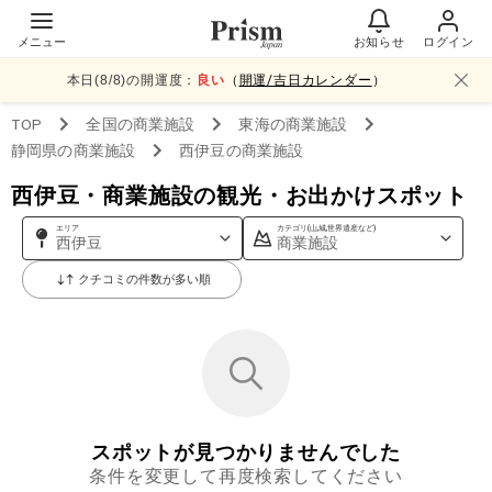
メニュー
お知らせ
ログイン
本日(
8
/
8
)の開運度：
良い
（
開運/吉日カレンダー
）
TOP
全国
の商業施設
東海
の商業施設
静岡県
の商業施設
西伊豆
の商業施設
西伊豆・商業施設の観光・お出かけスポット
エリア
カテゴリ(山,城,世界遺産など)
西伊豆
商業施設
クチコミの件数が多い順
スポットが見つかりませんでした
条件を変更して再度検索してください