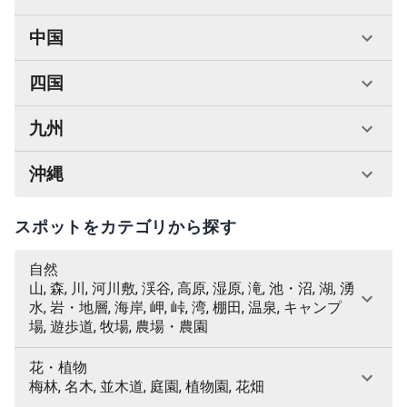
中国
四国
九州
沖縄
スポットをカテゴリから探す
自然
山, 森, 川, 河川敷, 渓谷, 高原, 湿原, 滝, 池・沼, 湖, 湧
水, 岩・地層, 海岸, 岬, 峠, 湾, 棚田, 温泉, キャンプ
場, 遊歩道, 牧場, 農場・農園
花・植物
梅林, 名木, 並木道, 庭園, 植物園, 花畑