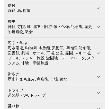
探検
洞窟, 島, 街道
歴史
神社, 寺院, 城, 遺跡・旧跡, 像・仏像, 記念碑, 歴史
的建造物, 教会
遊ぶ・学ぶ
海水浴場, 動物園, 水族館, 美術館, 博物館, 記念館,
図書館, 劇場・ホール, 工場, 公園, 霊園, スキー場,
プール, レジャー施設, 遊園地・テーマパーク, スタ
ジアム, 体験・学習施設
街歩き
歴史的まち並み, 商店街, 市場, 路地
ドライブ
道の駅・SA, ドライブ
乗り物