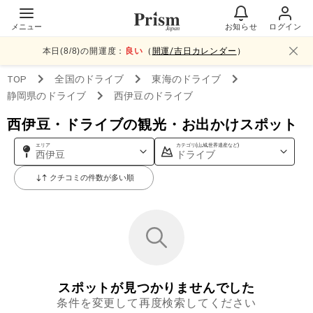
メニュー
お知らせ
ログイン
本日(
8
/
8
)の開運度：
良い
（
開運/吉日カレンダー
）
TOP
全国
のドライブ
東海
のドライブ
静岡県
のドライブ
西伊豆
のドライブ
西伊豆・ドライブの観光・お出かけスポット
エリア
カテゴリ(山,城,世界遺産など)
西伊豆
ドライブ
クチコミの件数が多い順
スポットが見つかりませんでした
条件を変更して再度検索してください