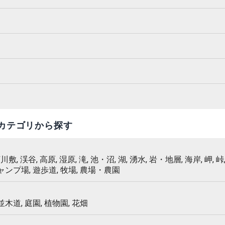
カテゴリから探す
 河川敷, 渓谷, 高原, 湿原, 滝, 池・沼, 湖, 湧水, 岩・地層, 海岸, 岬, 峠,
キャンプ場, 遊歩道, 牧場, 農場・農園
 並木道, 庭園, 植物園, 花畑