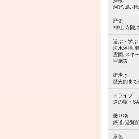
探検
洞窟, 島, 街
歴史
神社, 寺院,
遊ぶ・学ぶ
海水浴場, 動
霊園, スキ
習施設
街歩き
歴史的まち並
ドライブ
道の駅・SA
乗り物
鉄道, 遊覧
景色