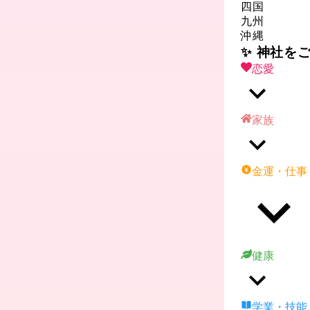
四国
九州
沖縄
✨ 神社を
恋愛
家族
金運・仕事
健康
学業・技能