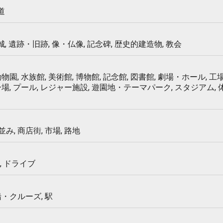
道
 城, 遺跡・旧跡, 像・仏像, 記念碑, 歴史的建造物, 教会
物園, 水族館, 美術館, 博物館, 記念館, 図書館, 劇場・ホール, 工場
ー場, プール, レジャー施設, 遊園地・テーマパーク, スタジアム,
み, 商店街, 市場, 路地
, ドライブ
船・クルーズ, 駅