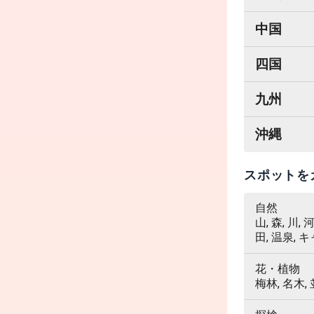
中国
四国
九州
沖縄
スポットを
自然
山, 森, 川,
田, 温泉, 
花・植物
梅林, 名木,