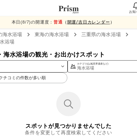
お知
本日(
8
/
7
)の開運度：
普通
（
開運/吉日カレンダー
）
の海水浴場
東海
の海水浴場
三重県
の海水浴場
水浴場
・海水浴場の観光・お出かけスポット
カテゴリ(山,城,世界遺産など)
海水浴場
クチコミの件数が多い順
スポットが見つかりませんでした
条件を変更して再度検索してください