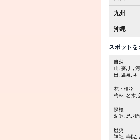
九州
沖縄
スポットを
自然
山, 森, 川,
田, 温泉, 
花・植物
梅林, 名木,
探検
洞窟, 島, 街
歴史
神社, 寺院,