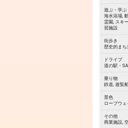
遊ぶ・学ぶ
海水浴場, 動
霊園, スキ
習施設
街歩き
歴史的まち並
ドライブ
道の駅・SA
乗り物
鉄道, 遊覧
景色
ロープウェイ,
その他
商業施設, 空