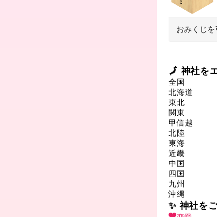
おみくじを
🗾 神社
全国
北海道
東北
関東
甲信越
北陸
東海
近畿
中国
四国
九州
沖縄
✨ 神社を