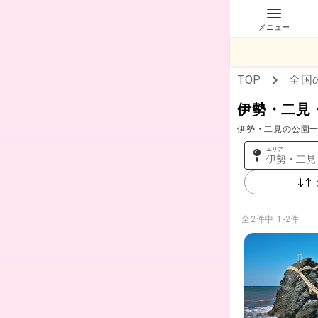
メニュー
TOP
全国
伊勢・二見
伊勢・二見の公園
エリア
伊勢・二見
全
2
件中
1-2件