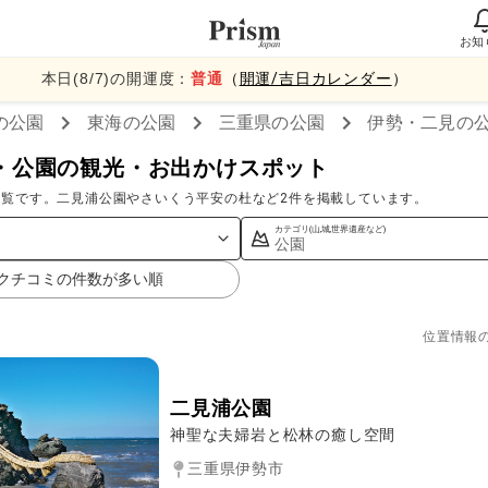
お知
本日(
8
/
7
)の開運度：
普通
（
開運/吉日カレンダー
）
の公園
東海
の公園
三重県
の公園
伊勢・二見
の
・公園の観光・お出かけスポット
一覧です。二見浦公園やさいくう平安の杜など2件を掲載しています。
カテゴリ(山,城,世界遺産など)
公園
クチコミの件数が多い順
位置情報
二見浦公園
神聖な夫婦岩と松林の癒し空間
三重県伊勢市