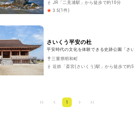
JR「二見浦駅」から徒歩で約10分
(
1
件)
3.5
さいくう平安の杜
平安時代の文化を体験できる史跡公園「さ
三重県明和町
近鉄「斎宮(さいくう)駅」から徒歩で約
1