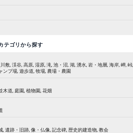
カテゴリから探す
 河川敷, 渓谷, 高原, 湿原, 滝, 池・沼, 湖, 湧水, 岩・地層, 海岸, 岬, 峠,
キャンプ場, 遊歩道, 牧場, 農場・農園
 並木道, 庭園, 植物園, 花畑
道
 城, 遺跡・旧跡, 像・仏像, 記念碑, 歴史的建造物, 教会