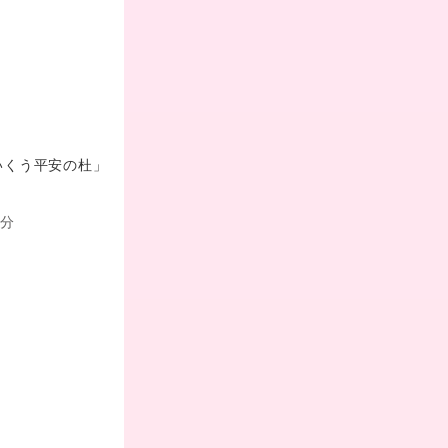
いくう平安の杜」
5分