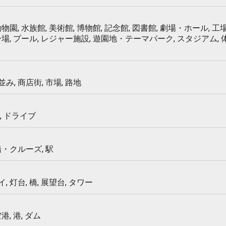
物園, 水族館, 美術館, 博物館, 記念館, 図書館, 劇場・ホール, 工場
ー場, プール, レジャー施設, 遊園地・テーマパーク, スタジアム,
み, 商店街, 市場, 路地
, ドライブ
船・クルーズ, 駅
 灯台, 橋, 展望台, タワー
港, 港, ダム