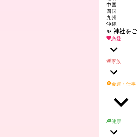
中国
四国
九州
沖縄
✨ 神社を
恋愛
家族
金運・仕事
健康