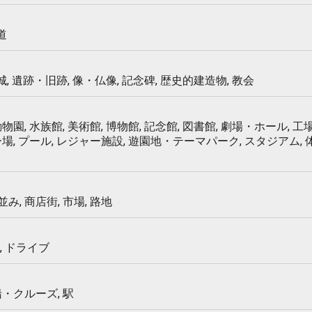
道
 城, 遺跡・旧跡, 像・仏像, 記念碑, 歴史的建造物, 教会
物園, 水族館, 美術館, 博物館, 記念館, 図書館, 劇場・ホール, 工場
ー場, プール, レジャー施設, 遊園地・テーマパーク, スタジアム,
み, 商店街, 市場, 路地
, ドライブ
船・クルーズ, 駅