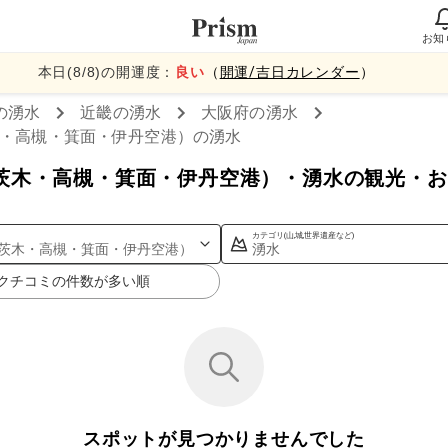
お知
本日(
8
/
8
)の開運度：
良い
（
開運/吉日カレンダー
）
の湧水
近畿
の湧水
大阪府
の湧水
・高槻・箕面・伊丹空港）
の湧水
茨木・高槻・箕面・伊丹空港）・湧水の観光・お
カテゴリ(山,城,世界遺産など)
茨木・高槻・箕面・伊丹空港）
湧水
クチコミの件数が多い順
スポットが見つかりませんでした