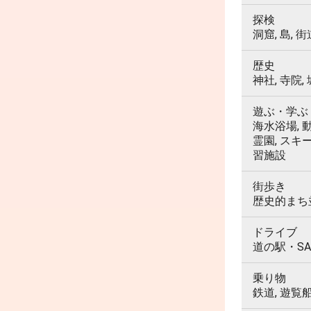
探検
洞窟, 島, 街
歴史
神社, 寺院,
遊ぶ・学ぶ
海水浴場, 動
霊園, スキ
習施設
街歩き
歴史的まち並
ドライブ
道の駅・SA
乗り物
鉄道, 遊覧