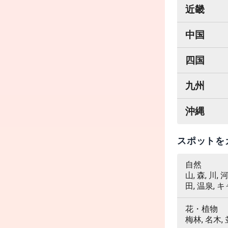
近畿
中国
四国
九州
沖縄
スポットを
自然
山, 森, 川,
田, 温泉, 
花・植物
梅林, 名木,