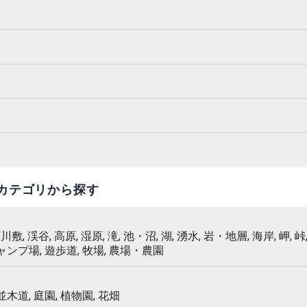
カテゴリから探す
 河川敷, 渓谷, 高原, 湿原, 滝, 池・沼, 湖, 湧水, 岩・地層, 海岸, 岬, 峠,
キャンプ場, 遊歩道, 牧場, 農場・農園
 並木道, 庭園, 植物園, 花畑