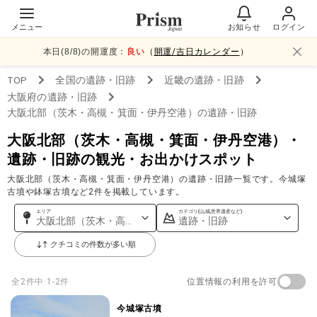
メニュー
お知らせ
ログイン
本日(
8
/
8
)の開運度：
良い
（
開運/吉日カレンダー
）
TOP
全国
の遺跡・旧跡
近畿
の遺跡・旧跡
大阪府
の遺跡・旧跡
大阪北部（茨木・高槻・箕面・伊丹空港）
の遺跡・旧跡
大阪北部（茨木・高槻・箕面・伊丹空港）・
遺跡・旧跡の観光・お出かけスポット
大阪北部（茨木・高槻・箕面・伊丹空港）の遺跡・旧跡一覧です。今城塚
古墳や鉢塚古墳など2件を掲載しています。
エリア
カテゴリ(山,城,世界遺産など)
大阪北部（茨木・高槻・箕面・伊丹空港）
遺跡・旧跡
クチコミの件数が多い順
位置情報の利用を許可
全
2
件中
1-2件
今城塚古墳