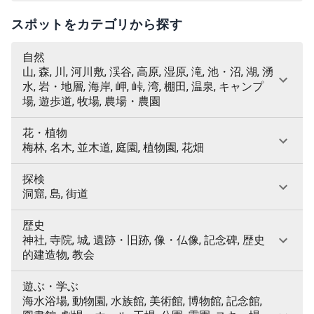
スポットをカテゴリから探す
自然
山, 森, 川, 河川敷, 渓谷, 高原, 湿原, 滝, 池・沼, 湖, 湧
水, 岩・地層, 海岸, 岬, 峠, 湾, 棚田, 温泉, キャンプ
場, 遊歩道, 牧場, 農場・農園
花・植物
梅林, 名木, 並木道, 庭園, 植物園, 花畑
探検
洞窟, 島, 街道
歴史
神社, 寺院, 城, 遺跡・旧跡, 像・仏像, 記念碑, 歴史
的建造物, 教会
遊ぶ・学ぶ
海水浴場, 動物園, 水族館, 美術館, 博物館, 記念館,