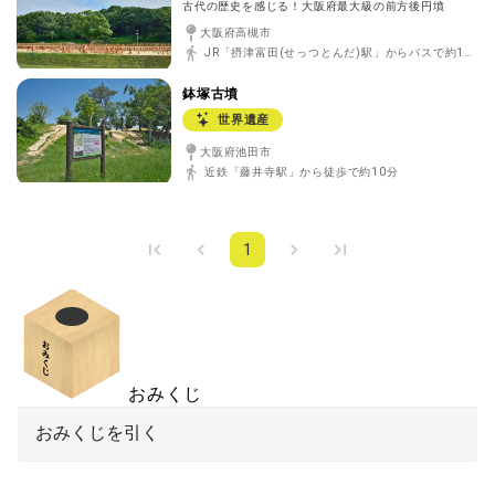
古代の歴史を感じる！大阪府最大級の前方後円墳
大阪府高槻市
JR「摂津富田(せっつとんだ)駅」からバスで約10分
鉢塚古墳
世界遺産
大阪府池田市
近鉄「藤井寺駅」から徒歩で約10分
1
おみくじ
おみくじを引く