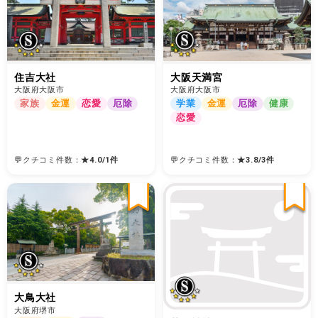
大阪天満宮
住吉大社
大阪府大阪市
大阪府大阪市
学業
金運
厄除
健康
家族
金運
恋愛
厄除
恋愛
💬クチコミ件数：
★
3.8
/
3
件
💬クチコミ件数：
★
4.0
/
1
件
大鳥大社
大阪府堺市