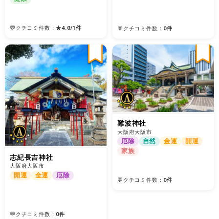
💬クチコミ件数：
★
4.0
/
1
件
💬クチコミ件数：
0件
難波神社
大阪府大阪市
厄除
自然
金運
開運
家族
志紀長吉神社
大阪府大阪市
開運
金運
厄除
💬クチコミ件数：
0件
💬クチコミ件数：
0件