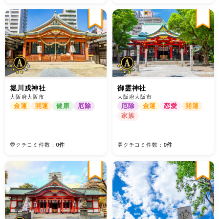
堀川戎神社
御霊神社
大阪府大阪市
大阪府大阪市
金運
開運
健康
厄除
厄除
金運
恋愛
開運
家族
💬クチコミ件数：
0件
💬クチコミ件数：
0件