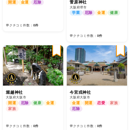
菅原神社
開運
金運
厄除
大阪府堺市
学業
厄除
金運
健康
💬クチコミ件数：
0件
💬クチコミ件数：
0件
堀越神社
今宮戎神社
大阪府大阪市
大阪府大阪市
開運
厄除
健康
金運
金運
開運
恋愛
家族
家族
厄除
💬クチコミ件数：
0件
💬クチコミ件数：
0件