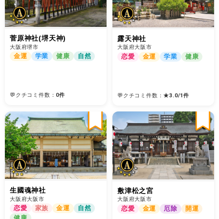
菅原神社(堺天神)
露天神社
大阪府堺市
大阪府大阪市
金運
学業
健康
自然
恋愛
金運
学業
健康
💬クチコミ件数：
0件
💬クチコミ件数：
★
3.0
/
1
件
生國魂神社
敷津松之宮
大阪府大阪市
大阪府大阪市
恋愛
家族
金運
自然
恋愛
金運
厄除
開運
健康