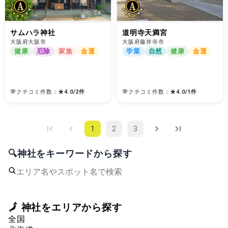
サムハラ神社
道明寺天満宮
大阪府大阪市
大阪府藤井寺市
健康
厄除
家族
金運
学業
自然
健康
金運
💬クチコミ件数：
★
4.0
/
2
件
💬クチコミ件数：
★
4.0
/
1
件
1
2
3
🔍神社をキーワードから探す
🗾 神社をエリアから探す
全国