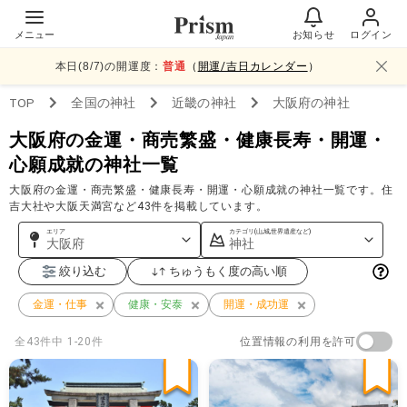
メニュー
お知らせ
ログイン
本日(
8
/
7
)の開運度：
普通
（
開運/吉日カレンダー
）
TOP
全国
の神社
近畿
の神社
大阪府
の神社
大阪府の金運・商売繁盛・健康長寿・開運・
心願成就の神社一覧
大阪府の金運・商売繁盛・健康長寿・開運・心願成就の神社一覧です。住
吉大社や大阪天満宮など43件を掲載しています。
エリア
カテゴリ(山,城,世界遺産など)
大阪府
神社
絞り込む
ちゅうもく度の高い順
金運・仕事
健康・安泰
開運・成功運
位置情報の利用を許可
全
43
件中
1-20件