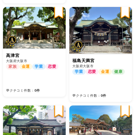
高津宮
福島天満宮
大阪府大阪市
大阪府大阪市
家族
金運
学業
恋愛
学業
恋愛
金運
健康
💬クチコミ件数：
0件
💬クチコミ件数：
0件