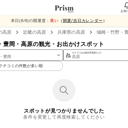
お知
本日(
8
/
8
)の開運度：
良い
（
開運/吉日カレンダー
）
の高原
近畿
の高原
兵庫県
の高原
城崎・竹野・
・豊岡・高原の観光・お出かけスポット
カテゴリ(山,城,世界遺産など)
・豊岡
高原
クチコミの件数が多い順
スポットが見つかりませんでした
条件を変更して再度検索してください