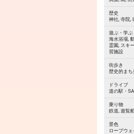
歴史
神社, 寺院,
遊ぶ・学ぶ
海水浴場, 動
霊園, スキ
習施設
街歩き
歴史的まち並
ドライブ
道の駅・SA
乗り物
鉄道, 遊覧
景色
ロープウェイ,