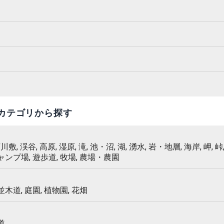
カテゴリから探す
 河川敷, 渓谷, 高原, 湿原, 滝, 池・沼, 湖, 湧水, 岩・地層, 海岸, 岬, 峠,
キャンプ場, 遊歩道, 牧場, 農場・農園
 並木道, 庭園, 植物園, 花畑
道