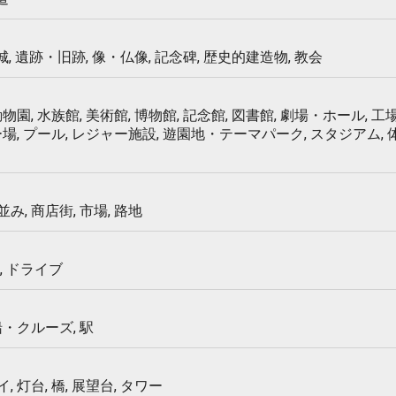
 城, 遺跡・旧跡, 像・仏像, 記念碑, 歴史的建造物, 教会
物園, 水族館, 美術館, 博物館, 記念館, 図書館, 劇場・ホール, 工場
ー場, プール, レジャー施設, 遊園地・テーマパーク, スタジアム,
み, 商店街, 市場, 路地
, ドライブ
船・クルーズ, 駅
 灯台, 橋, 展望台, タワー