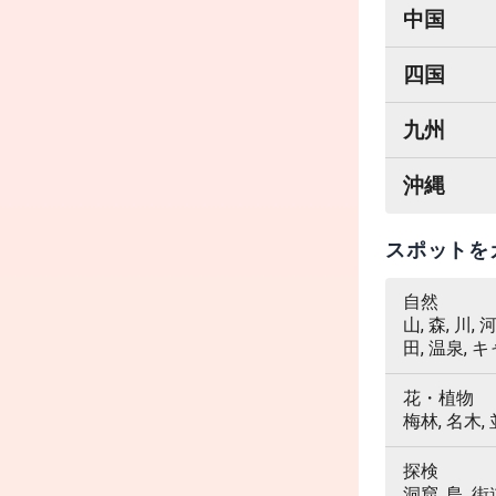
中国
四国
九州
沖縄
スポットを
自然
山, 森, 川,
田, 温泉, 
花・植物
梅林, 名木,
探検
洞窟, 島, 街