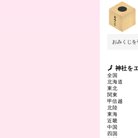
おみくじを
🗾 神社
全国
北海道
東北
関東
甲信越
北陸
東海
近畿
中国
四国