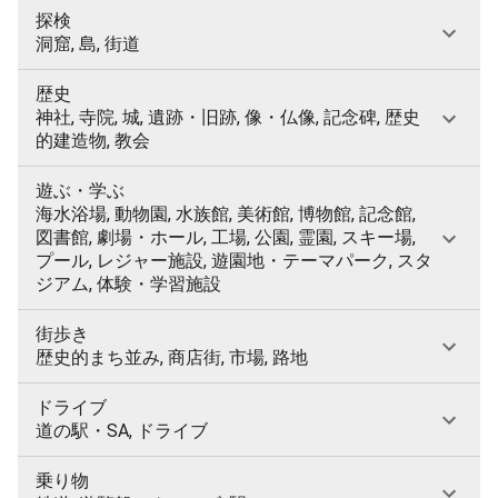
探検
洞窟, 島, 街道
歴史
神社, 寺院, 城, 遺跡・旧跡, 像・仏像, 記念碑, 歴史
的建造物, 教会
遊ぶ・学ぶ
海水浴場, 動物園, 水族館, 美術館, 博物館, 記念館,
図書館, 劇場・ホール, 工場, 公園, 霊園, スキー場,
プール, レジャー施設, 遊園地・テーマパーク, スタ
ジアム, 体験・学習施設
街歩き
歴史的まち並み, 商店街, 市場, 路地
ドライブ
道の駅・SA, ドライブ
乗り物