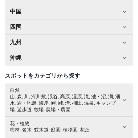
中国
四国
九州
沖縄
スポットをカテゴリから探す
自然
山, 森, 川, 河川敷, 渓谷, 高原, 湿原, 滝, 池・沼, 湖, 湧
水, 岩・地層, 海岸, 岬, 峠, 湾, 棚田, 温泉, キャンプ
場, 遊歩道, 牧場, 農場・農園
花・植物
梅林, 名木, 並木道, 庭園, 植物園, 花畑