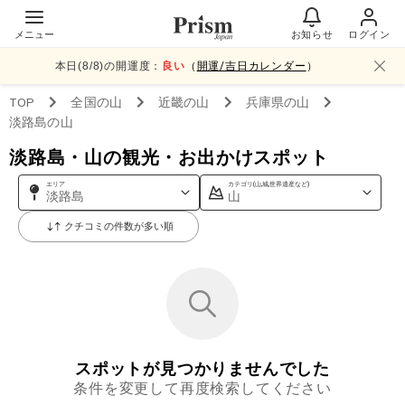
メニュー
お知らせ
ログイン
本日(
8
/
8
)の開運度：
良い
（
開運/吉日カレンダー
）
TOP
全国
の山
近畿
の山
兵庫県
の山
淡路島
の山
淡路島・山の観光・お出かけスポット
エリア
カテゴリ(山,城,世界遺産など)
淡路島
山
クチコミの件数が多い順
スポットが見つかりませんでした
条件を変更して再度検索してください