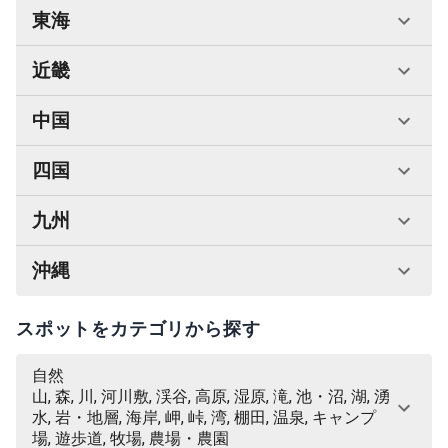
東海
近畿
中国
四国
九州
沖縄
スポットをカテゴリから探す
自然
山, 森, 川, 河川敷, 渓谷, 高原, 湿原, 滝, 池・沼, 湖, 湧
水, 岩・地層, 海岸, 岬, 峠, 湾, 棚田, 温泉, キャンプ
場, 遊歩道, 牧場, 農場・農園