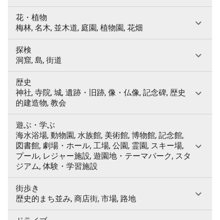
花・植物
梅林, 名木, 並木道, 庭園, 植物園, 花畑
探検
洞窟, 島, 街道
歴史
神社, 寺院, 城, 遺跡・旧跡, 像・仏像, 記念碑, 歴史
的建造物, 教会
遊ぶ・学ぶ
海水浴場, 動物園, 水族館, 美術館, 博物館, 記念館,
図書館, 劇場・ホール, 工場, 公園, 霊園, スキー場,
プール, レジャー施設, 遊園地・テーマパーク, スタ
ジアム, 体験・学習施設
街歩き
歴史的まち並み, 商店街, 市場, 路地