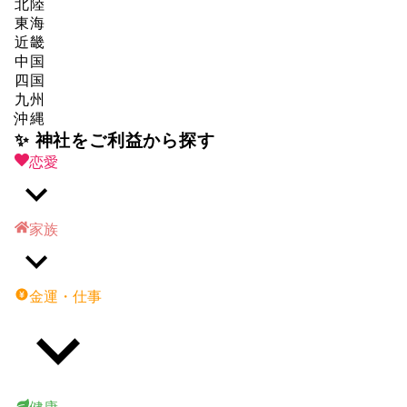
北陸
東海
近畿
中国
四国
九州
沖縄
✨ 神社をご利益から探す
恋愛
家族
金運・仕事