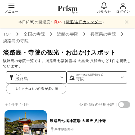
メニュー
お知らせ
ログイン
本日(
8
/
8
)の開運度：
良い
（
開運/吉日カレンダー
）
TOP
全国
の寺院
近畿
の寺院
兵庫県
の寺院
淡路島
の寺院
淡路島・寺院の観光・お出かけスポット
淡路島の寺院一覧です。淡路島七福神霊場 大黒天 八浄寺など1件を掲載し
ています。
エリア
カテゴリ(山,城,世界遺産など)
淡路島
寺院
クチコミの件数が多い順
位置情報の利用を許可
全
1
件中
1-1件
淡路島七福神霊場 大黒天 八浄寺
兵庫県淡路市