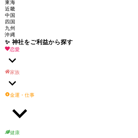
東海
近畿
中国
四国
九州
沖縄
✨ 神社をご利益から探す
恋愛
家族
金運・仕事
健康