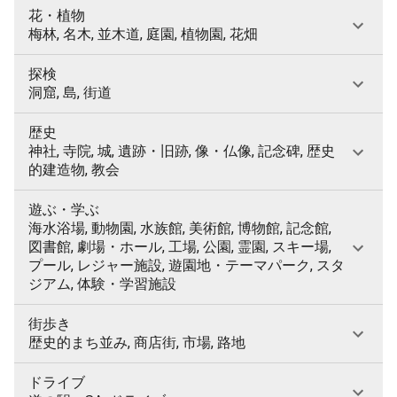
花・植物
梅林, 名木, 並木道, 庭園, 植物園, 花畑
探検
洞窟, 島, 街道
歴史
神社, 寺院, 城, 遺跡・旧跡, 像・仏像, 記念碑, 歴史
的建造物, 教会
遊ぶ・学ぶ
海水浴場, 動物園, 水族館, 美術館, 博物館, 記念館,
図書館, 劇場・ホール, 工場, 公園, 霊園, スキー場,
プール, レジャー施設, 遊園地・テーマパーク, スタ
ジアム, 体験・学習施設
街歩き
歴史的まち並み, 商店街, 市場, 路地
ドライブ