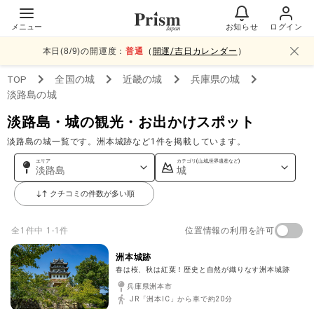
メニュー
お知らせ
ログイン
本日(
8
/
9
)の開運度：
普通
（
開運/吉日カレンダー
）
TOP
全国
の城
近畿
の城
兵庫県
の城
淡路島
の城
淡路島・城の観光・お出かけスポット
淡路島の城一覧です。洲本城跡など1件を掲載しています。
エリア
カテゴリ(山,城,世界遺産など)
淡路島
城
クチコミの件数が多い順
位置情報の利用を許可
全
1
件中
1-1件
洲本城跡
春は桜、秋は紅葉！歴史と自然が織りなす洲本城跡
兵庫県洲本市
JR「洲本IC」から車で約20分