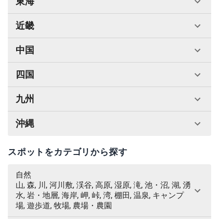
東海
近畿
中国
四国
九州
沖縄
スポットをカテゴリから探す
自然
山, 森, 川, 河川敷, 渓谷, 高原, 湿原, 滝, 池・沼, 湖, 湧
水, 岩・地層, 海岸, 岬, 峠, 湾, 棚田, 温泉, キャンプ
場, 遊歩道, 牧場, 農場・農園