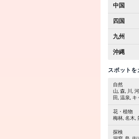
中国
四国
九州
沖縄
スポットを
自然
山, 森, 川,
田, 温泉, 
花・植物
梅林, 名木,
探検
洞窟, 島, 街