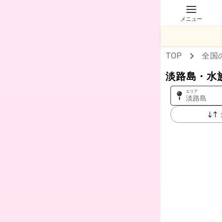
メニュー
TOP
全国
淡路島・水
エリア
淡路島