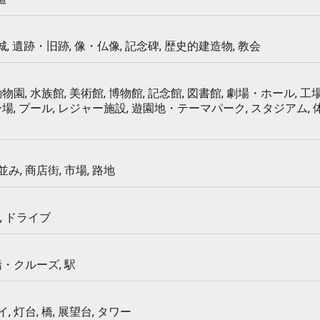
 城, 遺跡・旧跡, 像・仏像, 記念碑, 歴史的建造物, 教会
物園, 水族館, 美術館, 博物館, 記念館, 図書館, 劇場・ホール, 工場
ー場, プール, レジャー施設, 遊園地・テーマパーク, スタジアム,
み, 商店街, 市場, 路地
, ドライブ
船・クルーズ, 駅
 灯台, 橋, 展望台, タワー