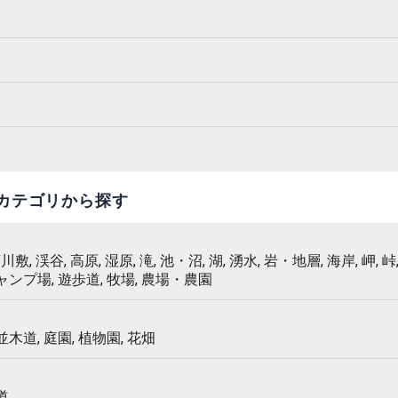
カテゴリから探す
 河川敷, 渓谷, 高原, 湿原, 滝, 池・沼, 湖, 湧水, 岩・地層, 海岸, 岬, 峠,
キャンプ場, 遊歩道, 牧場, 農場・農園
 並木道, 庭園, 植物園, 花畑
道