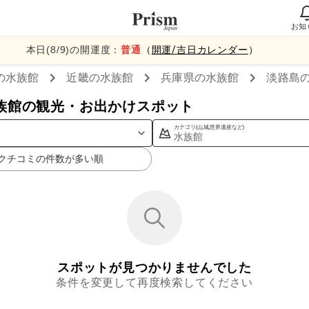
お知
本日(
8
/
9
)の開運度：
普通
（
開運/吉日カレンダー
）
の水族館
近畿
の水族館
兵庫県
の水族館
淡路島
族館の観光・お出かけスポット
カテゴリ(山,城,世界遺産など)
水族館
クチコミの件数が多い順
スポットが見つかりませんでした
条件を変更して再度検索してください