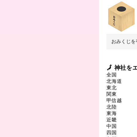
おみくじを
🗾 神社
全国
北海道
東北
関東
甲信越
北陸
東海
近畿
中国
四国