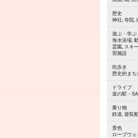
歴史
神社, 寺院,
遊ぶ・学ぶ
海水浴場, 動
霊園, スキ
習施設
街歩き
歴史的まち並
ドライブ
道の駅・SA
乗り物
鉄道, 遊覧
景色
ロープウェイ,