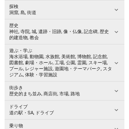
探検
洞窟, 島, 街道
歴史
神社, 寺院, 城, 遺跡・旧跡, 像・仏像, 記念碑, 歴史
的建造物, 教会
遊ぶ・学ぶ
海水浴場, 動物園, 水族館, 美術館, 博物館, 記念館,
図書館, 劇場・ホール, 工場, 公園, 霊園, スキー場,
プール, レジャー施設, 遊園地・テーマパーク, スタ
ジアム, 体験・学習施設
街歩き
歴史的まち並み, 商店街, 市場, 路地
ドライブ
道の駅・SA, ドライブ
乗り物