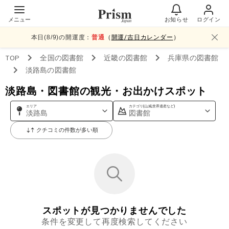
メニュー
お知らせ
ログイン
本日(
8
/
9
)の開運度：
普通
（
開運/吉日カレンダー
）
TOP
全国
の図書館
近畿
の図書館
兵庫県
の図書館
淡路島
の図書館
淡路島・図書館の観光・お出かけスポット
エリア
カテゴリ(山,城,世界遺産など)
淡路島
図書館
クチコミの件数が多い順
スポットが見つかりませんでした
条件を変更して再度検索してください