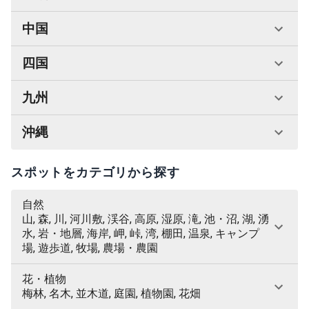
中国
四国
九州
沖縄
スポットをカテゴリから探す
自然
山, 森, 川, 河川敷, 渓谷, 高原, 湿原, 滝, 池・沼, 湖, 湧
水, 岩・地層, 海岸, 岬, 峠, 湾, 棚田, 温泉, キャンプ
場, 遊歩道, 牧場, 農場・農園
花・植物
梅林, 名木, 並木道, 庭園, 植物園, 花畑