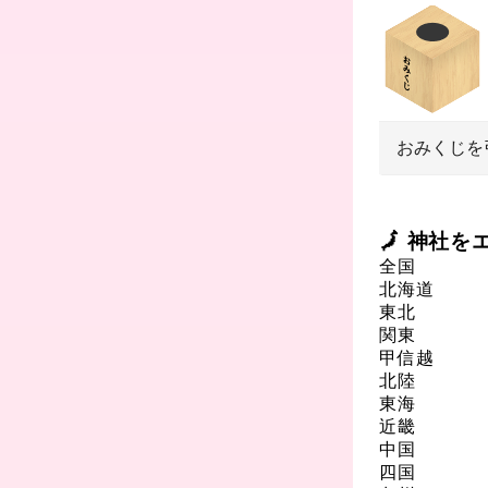
おみくじを
🗾 神社
全国
北海道
東北
関東
甲信越
北陸
東海
近畿
中国
四国