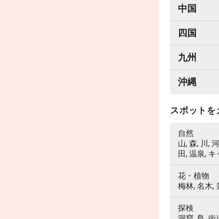
中国
四国
九州
沖縄
スポットを
自然
山, 森, 川,
田, 温泉, 
花・植物
梅林, 名木,
探検
洞窟, 島, 街