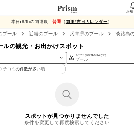
お知
本日(
8
/
9
)の開運度：
普通
（
開運/吉日カレンダー
）
のプール
近畿
のプール
兵庫県
のプール
淡路島
ールの観光・お出かけスポット
カテゴリ(山,城,世界遺産など)
プール
クチコミの件数が多い順
スポットが見つかりませんでした
条件を変更して再度検索してください