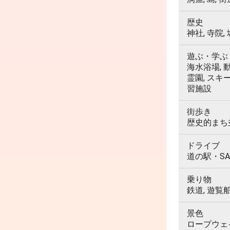
歴史
神社, 寺院,
遊ぶ・学ぶ
海水浴場, 動
霊園, スキ
習施設
街歩き
歴史的まち並
ドライブ
道の駅・SA
乗り物
鉄道, 遊覧
景色
ロープウェイ,