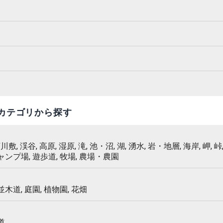
カテゴリから探す
 河川敷, 渓谷, 高原, 湿原, 滝, 池・沼, 湖, 湧水, 岩・地層, 海岸, 岬, 峠,
キャンプ場, 遊歩道, 牧場, 農場・農園
 並木道, 庭園, 植物園, 花畑
道