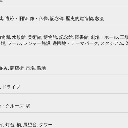
 城, 遺跡・旧跡, 像・仏像, 記念碑, 歴史的建造物, 教会
物園, 水族館, 美術館, 博物館, 記念館, 図書館, 劇場・ホール, 工場
ー場, プール, レジャー施設, 遊園地・テーマパーク, スタジアム,
み, 商店街, 市場, 路地
, ドライブ
船・クルーズ, 駅
 灯台, 橋, 展望台, タワー