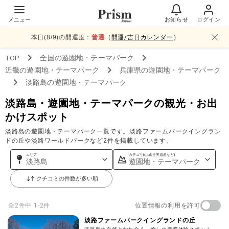
メニュー
お知らせ
ログイン
本日(
8
/
9
)の開運度：
普通
（
開運/吉日カレンダー
）
TOP
全国
の遊園地・テーマパーク
近畿
の遊園地・テーマパーク
兵庫県
の遊園地・テーマパーク
淡路島
の遊園地・テーマパーク
淡路島・遊園地・テーマパークの観光・お出
かけスポット
淡路島の遊園地・テーマパーク一覧です。淡路ファームパークイングラン
ドの丘や淡路ワールドパークなど2件を掲載しています。
エリア
カテゴリ(山,城,世界遺産など)
淡路島
遊園地・テーマパーク
クチコミの件数が多い順
位置情報の利用を許可
全
2
件中
1-2件
淡路ファームパークイングランドの丘