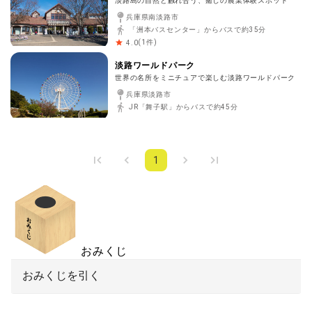
淡路島の自然と触れ合う、癒しの農業体験スポット
兵庫県南淡路市
「洲本バスセンター」からバスで約35分
(
1
件)
4.0
淡路ワールドパーク
世界の名所をミニチュアで楽しむ淡路ワールドパーク
兵庫県淡路市
JR「舞子駅」からバスで約45分
1
おみくじ
おみくじを引く