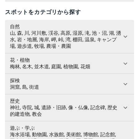
スポットをカテゴリから探す
自然
山, 森, 川, 河川敷, 渓谷, 高原, 湿原, 滝, 池・沼, 湖, 湧
水, 岩・地層, 海岸, 岬, 峠, 湾, 棚田, 温泉, キャンプ
場, 遊歩道, 牧場, 農場・農園
花・植物
梅林, 名木, 並木道, 庭園, 植物園, 花畑
探検
洞窟, 島, 街道
歴史
神社, 寺院, 城, 遺跡・旧跡, 像・仏像, 記念碑, 歴史
的建造物, 教会
遊ぶ・学ぶ
海水浴場, 動物園, 水族館, 美術館, 博物館, 記念館,