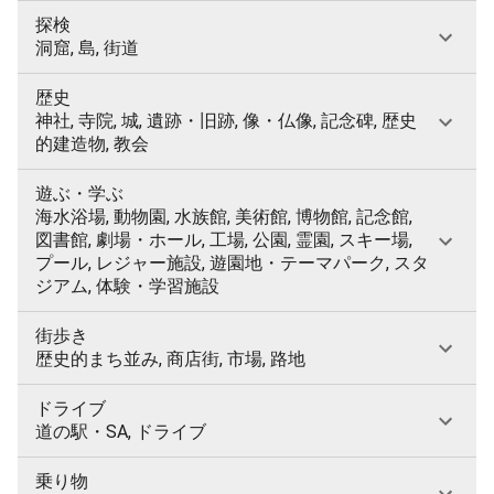
探検
洞窟, 島, 街道
歴史
神社, 寺院, 城, 遺跡・旧跡, 像・仏像, 記念碑, 歴史
的建造物, 教会
遊ぶ・学ぶ
海水浴場, 動物園, 水族館, 美術館, 博物館, 記念館,
図書館, 劇場・ホール, 工場, 公園, 霊園, スキー場,
プール, レジャー施設, 遊園地・テーマパーク, スタ
ジアム, 体験・学習施設
街歩き
歴史的まち並み, 商店街, 市場, 路地
ドライブ
道の駅・SA, ドライブ
乗り物