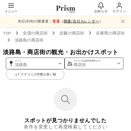
メニュー
お知らせ
ログイン
本日(
8
/
9
)の開運度：
普通
（
開運/吉日カレンダー
）
TOP
全国
の商店街
近畿
の商店街
兵庫県
の商店街
淡路島
の商店街
淡路島・商店街の観光・お出かけスポット
エリア
カテゴリ(山,城,世界遺産など)
淡路島
商店街
クチコミの件数が多い順
スポットが見つかりませんでした
条件を変更して再度検索してください