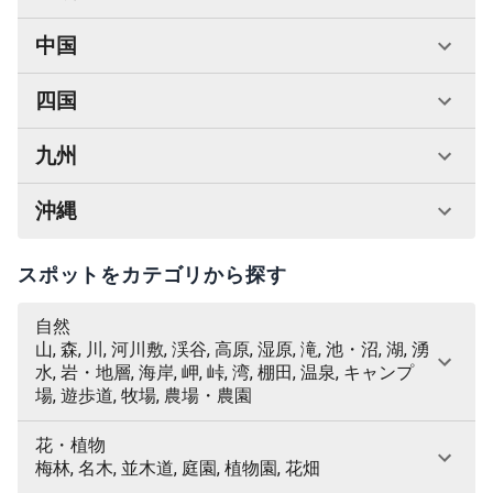
中国
四国
九州
沖縄
スポットをカテゴリから探す
自然
山, 森, 川, 河川敷, 渓谷, 高原, 湿原, 滝, 池・沼, 湖, 湧
水, 岩・地層, 海岸, 岬, 峠, 湾, 棚田, 温泉, キャンプ
場, 遊歩道, 牧場, 農場・農園
花・植物
梅林, 名木, 並木道, 庭園, 植物園, 花畑