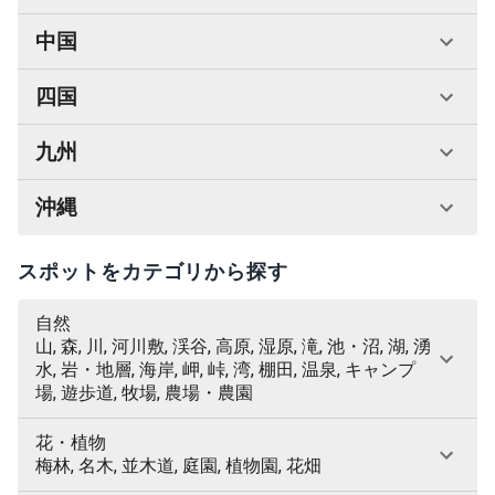
中国
四国
九州
沖縄
スポットをカテゴリから探す
自然
山, 森, 川, 河川敷, 渓谷, 高原, 湿原, 滝, 池・沼, 湖, 湧
水, 岩・地層, 海岸, 岬, 峠, 湾, 棚田, 温泉, キャンプ
場, 遊歩道, 牧場, 農場・農園
花・植物
梅林, 名木, 並木道, 庭園, 植物園, 花畑