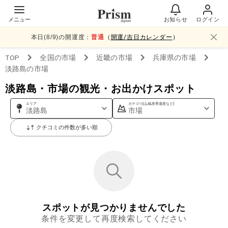
メニュー
お知らせ
ログイン
本日(
8
/
9
)の開運度：
普通
（
開運/吉日カレンダー
）
TOP
全国
の市場
近畿
の市場
兵庫県
の市場
淡路島
の市場
淡路島・市場の観光・お出かけスポット
エリア
カテゴリ(山,城,世界遺産など)
淡路島
市場
クチコミの件数が多い順
スポットが見つかりませんでした
条件を変更して再度検索してください