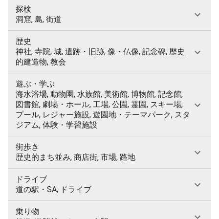
探検
洞窟, 島, 街道
歴史
神社, 寺院, 城, 遺跡・旧跡, 像・仏像, 記念碑, 歴史
的建造物, 教会
遊ぶ・学ぶ
海水浴場, 動物園, 水族館, 美術館, 博物館, 記念館,
図書館, 劇場・ホール, 工場, 公園, 霊園, スキー場,
プール, レジャー施設, 遊園地・テーマパーク, スタ
ジアム, 体験・学習施設
街歩き
歴史的まち並み, 商店街, 市場, 路地
ドライブ
道の駅・SA, ドライブ
乗り物