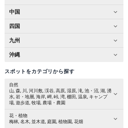
中国
四国
九州
沖縄
スポットをカテゴリから探す
自然
山, 森, 川, 河川敷, 渓谷, 高原, 湿原, 滝, 池・沼, 湖, 湧
水, 岩・地層, 海岸, 岬, 峠, 湾, 棚田, 温泉, キャンプ
場, 遊歩道, 牧場, 農場・農園
花・植物
梅林, 名木, 並木道, 庭園, 植物園, 花畑