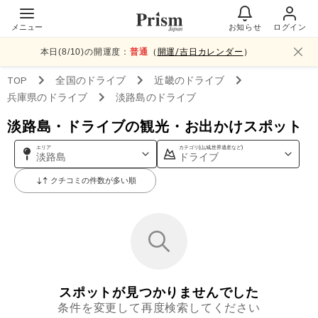
メニュー
お知らせ
ログイン
本日(
8
/
10
)の開運度：
普通
（
開運/吉日カレンダー
）
TOP
全国
のドライブ
近畿
のドライブ
兵庫県
のドライブ
淡路島
のドライブ
淡路島・ドライブの観光・お出かけスポット
エリア
カテゴリ(山,城,世界遺産など)
淡路島
ドライブ
クチコミの件数が多い順
スポットが見つかりませんでした
条件を変更して再度検索してください