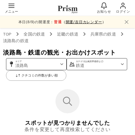
メニュー
お知らせ
ログイン
本日(
8
/
9
)の開運度：
普通
（
開運/吉日カレンダー
）
TOP
全国
の鉄道
近畿
の鉄道
兵庫県
の鉄道
淡路島
の鉄道
淡路島・鉄道の観光・お出かけスポット
エリア
カテゴリ(山,城,世界遺産など)
淡路島
鉄道
クチコミの件数が多い順
スポットが見つかりませんでした
条件を変更して再度検索してください