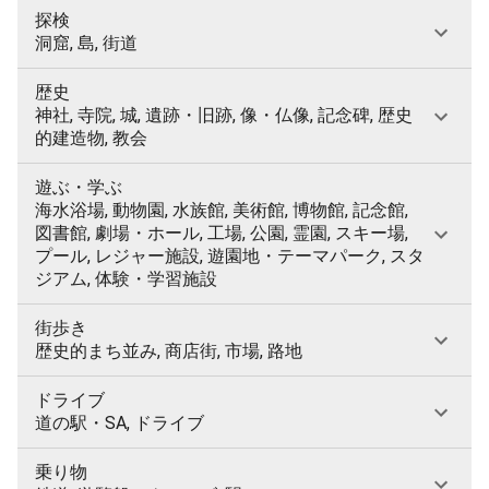
探検
洞窟, 島, 街道
歴史
神社, 寺院, 城, 遺跡・旧跡, 像・仏像, 記念碑, 歴史
的建造物, 教会
遊ぶ・学ぶ
海水浴場, 動物園, 水族館, 美術館, 博物館, 記念館,
図書館, 劇場・ホール, 工場, 公園, 霊園, スキー場,
プール, レジャー施設, 遊園地・テーマパーク, スタ
ジアム, 体験・学習施設
街歩き
歴史的まち並み, 商店街, 市場, 路地
ドライブ
道の駅・SA, ドライブ
乗り物