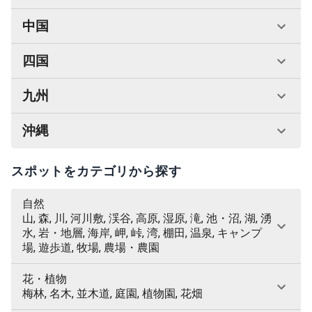
中国
四国
九州
沖縄
スポットをカテゴリから探す
自然
山, 森, 川, 河川敷, 渓谷, 高原, 湿原, 滝, 池・沼, 湖, 湧
水, 岩・地層, 海岸, 岬, 峠, 湾, 棚田, 温泉, キャンプ
場, 遊歩道, 牧場, 農場・農園
花・植物
梅林, 名木, 並木道, 庭園, 植物園, 花畑