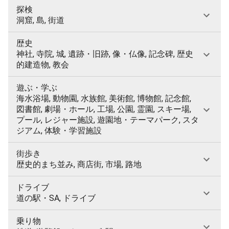
探検
洞窟, 島, 街道
歴史
神社, 寺院, 城, 遺跡・旧跡, 像・仏像, 記念碑, 歴史
的建造物, 教会
遊ぶ・学ぶ
海水浴場, 動物園, 水族館, 美術館, 博物館, 記念館,
図書館, 劇場・ホール, 工場, 公園, 霊園, スキー場,
プール, レジャー施設, 遊園地・テーマパーク, スタ
ジアム, 体験・学習施設
街歩き
歴史的まち並み, 商店街, 市場, 路地
ドライブ
道の駅・SA, ドライブ
乗り物