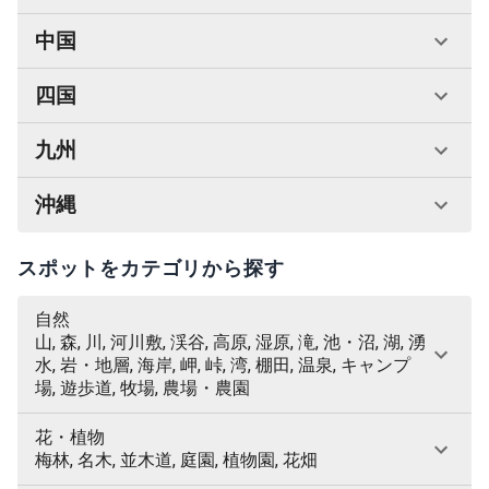
中国
四国
九州
沖縄
スポットをカテゴリから探す
自然
山, 森, 川, 河川敷, 渓谷, 高原, 湿原, 滝, 池・沼, 湖, 湧
水, 岩・地層, 海岸, 岬, 峠, 湾, 棚田, 温泉, キャンプ
場, 遊歩道, 牧場, 農場・農園
花・植物
梅林, 名木, 並木道, 庭園, 植物園, 花畑