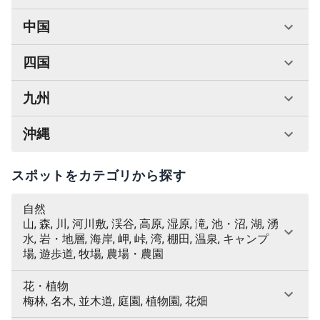
中国
四国
九州
沖縄
スポットをカテゴリから探す
自然
山, 森, 川, 河川敷, 渓谷, 高原, 湿原, 滝, 池・沼, 湖, 湧
水, 岩・地層, 海岸, 岬, 峠, 湾, 棚田, 温泉, キャンプ
場, 遊歩道, 牧場, 農場・農園
花・植物
梅林, 名木, 並木道, 庭園, 植物園, 花畑