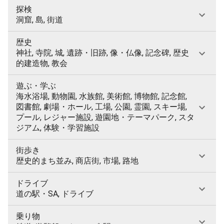
探検
洞窟, 島, 街道
歴史
神社, 寺院, 城, 遺跡・旧跡, 像・仏像, 記念碑, 歴史
的建造物, 教会
遊ぶ・学ぶ
海水浴場, 動物園, 水族館, 美術館, 博物館, 記念館,
図書館, 劇場・ホール, 工場, 公園, 霊園, スキー場,
プール, レジャー施設, 遊園地・テーマパーク, スタ
ジアム, 体験・学習施設
街歩き
歴史的まち並み, 商店街, 市場, 路地
ドライブ
道の駅・SA, ドライブ
乗り物