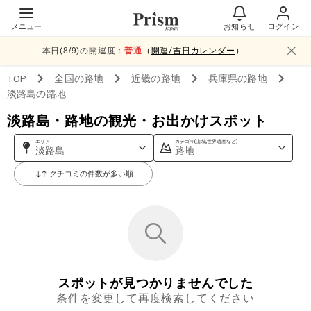
メニュー
お知らせ
ログイン
本日(
8
/
9
)の開運度：
普通
（
開運/吉日カレンダー
）
TOP
全国
の路地
近畿
の路地
兵庫県
の路地
淡路島
の路地
淡路島・路地の観光・お出かけスポット
エリア
カテゴリ(山,城,世界遺産など)
淡路島
路地
クチコミの件数が多い順
スポットが見つかりませんでした
条件を変更して再度検索してください