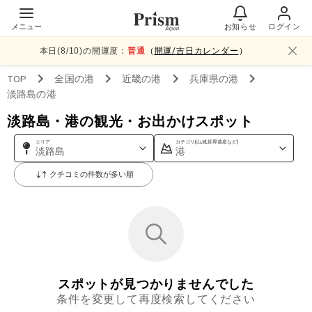
メニュー
お知らせ
ログイン
本日(
8
/
10
)の開運度：
普通
（
開運/吉日カレンダー
）
TOP
全国
の港
近畿
の港
兵庫県
の港
淡路島
の港
淡路島・港の観光・お出かけスポット
エリア
カテゴリ(山,城,世界遺産など)
淡路島
港
クチコミの件数が多い順
スポットが見つかりませんでした
条件を変更して再度検索してください