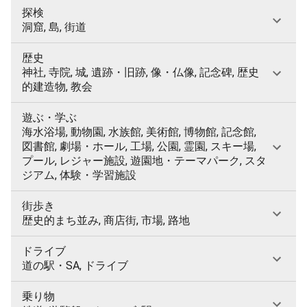
探検
洞窟, 島, 街道
歴史
神社, 寺院, 城, 遺跡・旧跡, 像・仏像, 記念碑, 歴史
的建造物, 教会
遊ぶ・学ぶ
海水浴場, 動物園, 水族館, 美術館, 博物館, 記念館,
図書館, 劇場・ホール, 工場, 公園, 霊園, スキー場,
プール, レジャー施設, 遊園地・テーマパーク, スタ
ジアム, 体験・学習施設
街歩き
歴史的まち並み, 商店街, 市場, 路地
ドライブ
道の駅・SA, ドライブ
乗り物