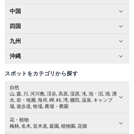
中国
四国
九州
沖縄
スポットをカテゴリから探す
自然
山, 森, 川, 河川敷, 渓谷, 高原, 湿原, 滝, 池・沼, 湖, 湧
水, 岩・地層, 海岸, 岬, 峠, 湾, 棚田, 温泉, キャンプ
場, 遊歩道, 牧場, 農場・農園
花・植物
梅林, 名木, 並木道, 庭園, 植物園, 花畑