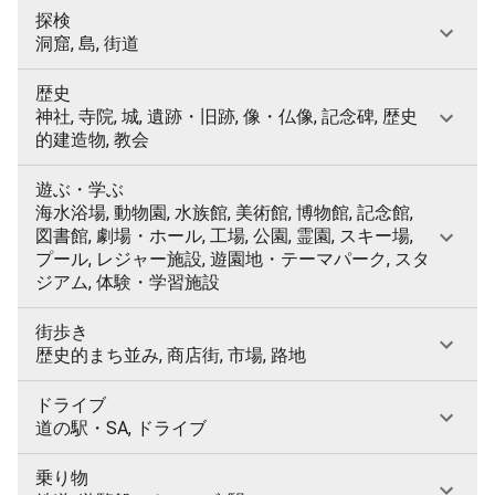
探検
洞窟, 島, 街道
歴史
神社, 寺院, 城, 遺跡・旧跡, 像・仏像, 記念碑, 歴史
的建造物, 教会
遊ぶ・学ぶ
海水浴場, 動物園, 水族館, 美術館, 博物館, 記念館,
図書館, 劇場・ホール, 工場, 公園, 霊園, スキー場,
プール, レジャー施設, 遊園地・テーマパーク, スタ
ジアム, 体験・学習施設
街歩き
歴史的まち並み, 商店街, 市場, 路地
ドライブ
道の駅・SA, ドライブ
乗り物