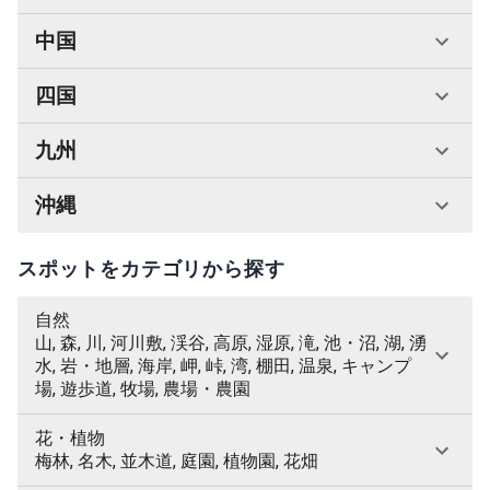
中国
四国
九州
沖縄
スポットをカテゴリから探す
自然
山, 森, 川, 河川敷, 渓谷, 高原, 湿原, 滝, 池・沼, 湖, 湧
水, 岩・地層, 海岸, 岬, 峠, 湾, 棚田, 温泉, キャンプ
場, 遊歩道, 牧場, 農場・農園
花・植物
梅林, 名木, 並木道, 庭園, 植物園, 花畑