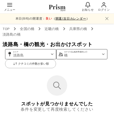
メニュー
お知らせ
ログイン
本日(
8
/
6
)の開運度：
良い
（
開運/吉日カレンダー
）
TOP
全国
の橋
近畿
の橋
兵庫県
の橋
淡路島
の橋
淡路島・橋の観光・お出かけスポット
エリア
カテゴリ(山,城,世界遺産など)
淡路島
橋
クチコミの件数が多い順
スポットが見つかりませんでした
条件を変更して再度検索してください