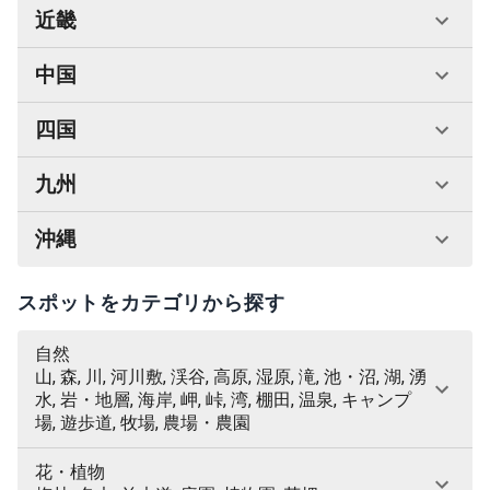
近畿
中国
四国
九州
沖縄
スポットをカテゴリから探す
自然
山, 森, 川, 河川敷, 渓谷, 高原, 湿原, 滝, 池・沼, 湖, 湧
水, 岩・地層, 海岸, 岬, 峠, 湾, 棚田, 温泉, キャンプ
場, 遊歩道, 牧場, 農場・農園
花・植物