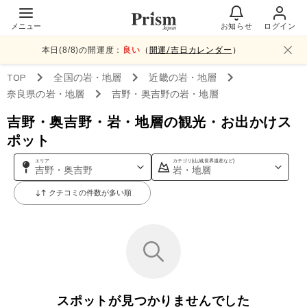
メニュー
お知らせ
ログイン
本日(
8
/
8
)の開運度：
良い
（
開運/吉日カレンダー
）
TOP
全国
の岩・地層
近畿
の岩・地層
奈良県
の岩・地層
吉野・奥吉野
の岩・地層
吉野・奥吉野・岩・地層の観光・お出かけス
ポット
エリア
カテゴリ(山,城,世界遺産など)
吉野・奥吉野
岩・地層
クチコミの件数が多い順
スポットが見つかりませんでした