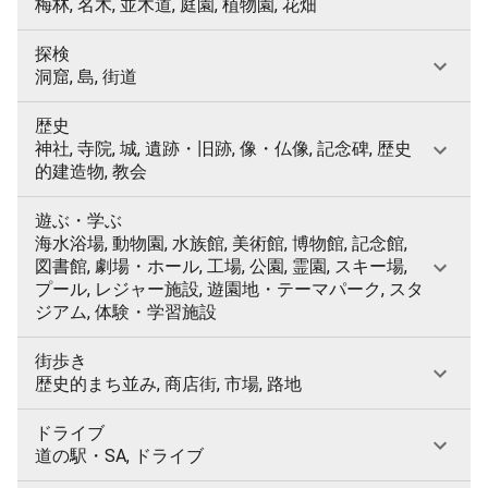
梅林, 名木, 並木道, 庭園, 植物園, 花畑
探検
洞窟, 島, 街道
歴史
神社, 寺院, 城, 遺跡・旧跡, 像・仏像, 記念碑, 歴史
的建造物, 教会
遊ぶ・学ぶ
海水浴場, 動物園, 水族館, 美術館, 博物館, 記念館,
図書館, 劇場・ホール, 工場, 公園, 霊園, スキー場,
プール, レジャー施設, 遊園地・テーマパーク, スタ
ジアム, 体験・学習施設
街歩き
歴史的まち並み, 商店街, 市場, 路地
ドライブ
道の駅・SA, ドライブ