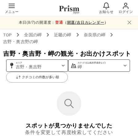
メニュー
お知らせ
ログイン
本日(
8
/
7
)の開運度：
普通
（
開運/吉日カレンダー
）
TOP
全国
の岬
近畿
の岬
奈良県
の岬
吉野・奥吉野
の岬
吉野・奥吉野・岬の観光・お出かけスポット
エリア
カテゴリ(山,城,世界遺産など)
吉野・奥吉野
岬
クチコミの件数が多い順
スポットが見つかりませんでした
条件を変更して再度検索してください