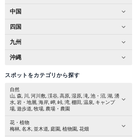
中国
四国
九州
沖縄
スポットをカテゴリから探す
自然
山, 森, 川, 河川敷, 渓谷, 高原, 湿原, 滝, 池・沼, 湖, 湧
水, 岩・地層, 海岸, 岬, 峠, 湾, 棚田, 温泉, キャンプ
場, 遊歩道, 牧場, 農場・農園
花・植物
梅林, 名木, 並木道, 庭園, 植物園, 花畑