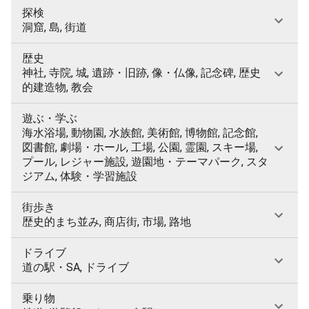
探検
洞窟, 島, 街道
歴史
神社, 寺院, 城, 遺跡・旧跡, 像・仏像, 記念碑, 歴史
的建造物, 教会
遊ぶ・学ぶ
海水浴場, 動物園, 水族館, 美術館, 博物館, 記念館,
図書館, 劇場・ホール, 工場, 公園, 霊園, スキー場,
プール, レジャー施設, 遊園地・テーマパーク, スタ
ジアム, 体験・学習施設
街歩き
歴史的まち並み, 商店街, 市場, 路地
ドライブ
道の駅・SA, ドライブ
乗り物