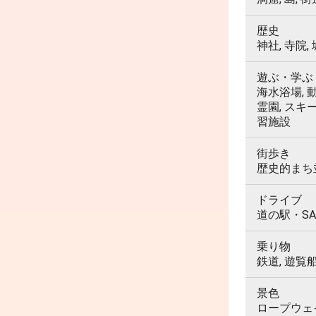
歴史
神社, 寺院,
遊ぶ・学ぶ
海水浴場, 動
霊園, スキ
習施設
街歩き
歴史的まち並
ドライブ
道の駅・SA
乗り物
鉄道, 遊覧
景色
ロープウェイ,