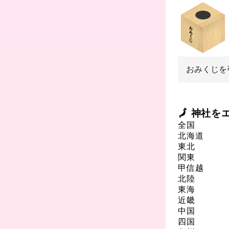
おみくじを
🗾 神社
全国
北海道
東北
関東
甲信越
北陸
東海
近畿
中国
四国