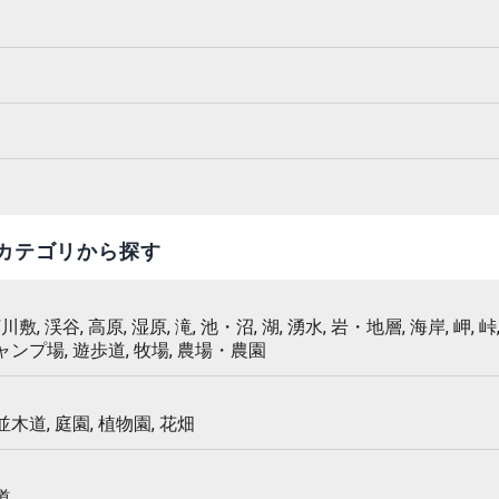
カテゴリから探す
 河川敷, 渓谷, 高原, 湿原, 滝, 池・沼, 湖, 湧水, 岩・地層, 海岸, 岬, 峠,
キャンプ場, 遊歩道, 牧場, 農場・農園
 並木道, 庭園, 植物園, 花畑
道