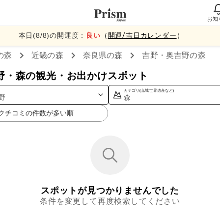
お知
本日(
8
/
8
)の開運度：
良い
（
開運/吉日カレンダー
）
の森
近畿
の森
奈良県
の森
吉野・奥吉野
の森
野・森の観光・お出かけスポット
カテゴリ(山,城,世界遺産など)
野
森
クチコミの件数が多い順
スポットが見つかりませんでした
条件を変更して再度検索してください