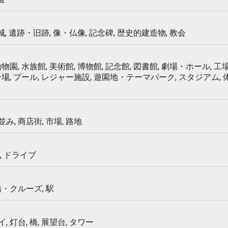
 城, 遺跡・旧跡, 像・仏像, 記念碑, 歴史的建造物, 教会
物園, 水族館, 美術館, 博物館, 記念館, 図書館, 劇場・ホール, 工場
ー場, プール, レジャー施設, 遊園地・テーマパーク, スタジアム,
み, 商店街, 市場, 路地
, ドライブ
船・クルーズ, 駅
 灯台, 橋, 展望台, タワー