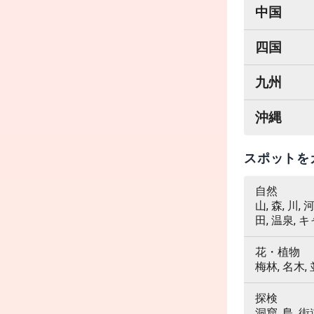
中国
四国
九州
沖縄
スポットを
自然
山, 森, 川,
田, 温泉, 
花・植物
梅林, 名木,
探検
洞窟, 島, 街