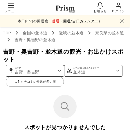
メニュー
お知らせ
ログイン
本日(
8
/
7
)の開運度：
普通
（
開運/吉日カレンダー
）
TOP
全国
の並木道
近畿
の並木道
奈良県
の並木道
吉野・奥吉野
の並木道
吉野・奥吉野・並木道の観光・お出かけスポ
ット
エリア
カテゴリ(山,城,世界遺産など)
吉野・奥吉野
並木道
クチコミの件数が多い順
スポットが見つかりませんでした