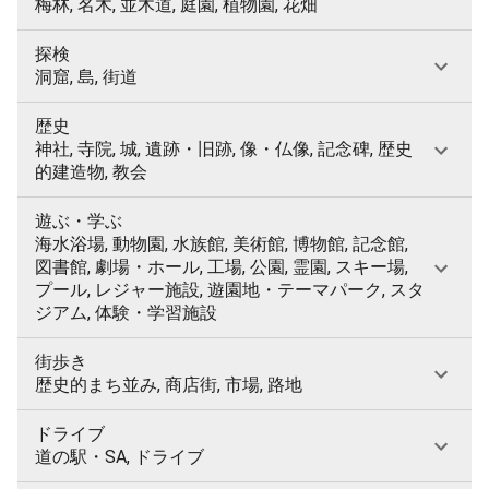
梅林, 名木, 並木道, 庭園, 植物園, 花畑
探検
洞窟, 島, 街道
歴史
神社, 寺院, 城, 遺跡・旧跡, 像・仏像, 記念碑, 歴史
的建造物, 教会
遊ぶ・学ぶ
海水浴場, 動物園, 水族館, 美術館, 博物館, 記念館,
図書館, 劇場・ホール, 工場, 公園, 霊園, スキー場,
プール, レジャー施設, 遊園地・テーマパーク, スタ
ジアム, 体験・学習施設
街歩き
歴史的まち並み, 商店街, 市場, 路地
ドライブ
道の駅・SA, ドライブ