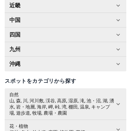
近畿
中国
四国
九州
沖縄
スポットをカテゴリから探す
自然
山, 森, 川, 河川敷, 渓谷, 高原, 湿原, 滝, 池・沼, 湖, 湧
水, 岩・地層, 海岸, 岬, 峠, 湾, 棚田, 温泉, キャンプ
場, 遊歩道, 牧場, 農場・農園
花・植物