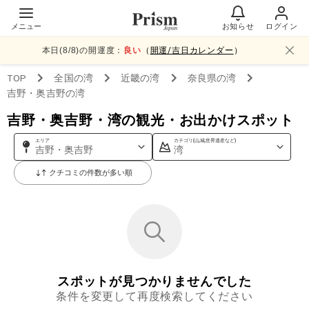
メニュー
お知らせ
ログイン
本日(
8
/
8
)の開運度：
良い
（
開運/吉日カレンダー
）
TOP
全国
の湾
近畿
の湾
奈良県
の湾
吉野・奥吉野
の湾
吉野・奥吉野・湾の観光・お出かけスポット
エリア
カテゴリ(山,城,世界遺産など)
吉野・奥吉野
湾
クチコミの件数が多い順
スポットが見つかりませんでした
条件を変更して再度検索してください