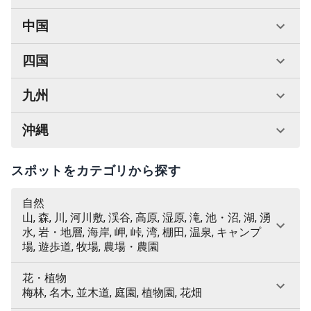
中国
四国
九州
沖縄
スポットをカテゴリから探す
自然
山, 森, 川, 河川敷, 渓谷, 高原, 湿原, 滝, 池・沼, 湖, 湧
水, 岩・地層, 海岸, 岬, 峠, 湾, 棚田, 温泉, キャンプ
場, 遊歩道, 牧場, 農場・農園
花・植物
梅林, 名木, 並木道, 庭園, 植物園, 花畑