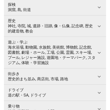
探検
洞窟, 島, 街道
歴史
神社, 寺院, 城, 遺跡・旧跡, 像・仏像, 記念碑, 歴史
的建造物, 教会
遊ぶ・学ぶ
海水浴場, 動物園, 水族館, 美術館, 博物館, 記念館,
図書館, 劇場・ホール, 工場, 公園, 霊園, スキー場,
プール, レジャー施設, 遊園地・テーマパーク, スタ
ジアム, 体験・学習施設
街歩き
歴史的まち並み, 商店街, 市場, 路地
ドライブ
道の駅・SA, ドライブ
乗り物