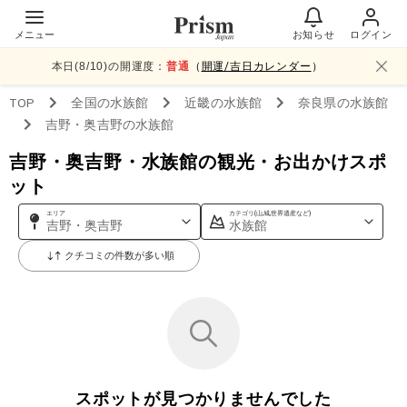
メニュー
お知らせ
ログイン
本日(
8
/
10
)の開運度：
普通
（
開運/吉日カレンダー
）
TOP
全国
の水族館
近畿
の水族館
奈良県
の水族館
吉野・奥吉野
の水族館
吉野・奥吉野・水族館の観光・お出かけスポ
ット
エリア
カテゴリ(山,城,世界遺産など)
吉野・奥吉野
水族館
クチコミの件数が多い順
スポットが見つかりませんでした