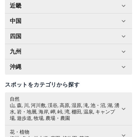
近畿
中国
四国
九州
沖縄
スポットをカテゴリから探す
自然
山, 森, 川, 河川敷, 渓谷, 高原, 湿原, 滝, 池・沼, 湖, 湧
水, 岩・地層, 海岸, 岬, 峠, 湾, 棚田, 温泉, キャンプ
場, 遊歩道, 牧場, 農場・農園
花・植物