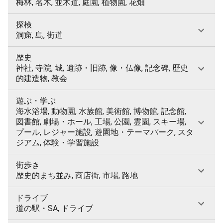
梅林, 名木, 並木道, 庭園, 植物園, 花畑
探検
洞窟, 島, 街道
歴史
神社, 寺院, 城, 遺跡・旧跡, 像・仏像, 記念碑, 歴史
的建造物, 教会
遊ぶ・学ぶ
海水浴場, 動物園, 水族館, 美術館, 博物館, 記念館,
図書館, 劇場・ホール, 工場, 公園, 霊園, スキー場,
プール, レジャー施設, 遊園地・テーマパーク, スタ
ジアム, 体験・学習施設
街歩き
歴史的まち並み, 商店街, 市場, 路地
ドライブ
道の駅・SA, ドライブ