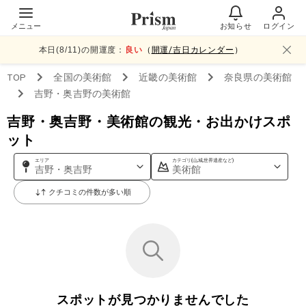
メニュー
お知らせ
ログイン
本日(
8
/
11
)の開運度：
良い
（
開運/吉日カレンダー
）
TOP
全国
の美術館
近畿
の美術館
奈良県
の美術館
吉野・奥吉野
の美術館
吉野・奥吉野・美術館の観光・お出かけスポ
ット
エリア
カテゴリ(山,城,世界遺産など)
吉野・奥吉野
美術館
クチコミの件数が多い順
スポットが見つかりませんでした