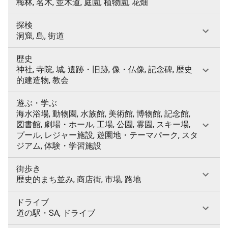
梅林, 名木, 並木道, 庭園, 植物園, 花畑
探検
洞窟, 島, 街道
歴史
神社, 寺院, 城, 遺跡・旧跡, 像・仏像, 記念碑, 歴史
的建造物, 教会
遊ぶ・学ぶ
海水浴場, 動物園, 水族館, 美術館, 博物館, 記念館,
図書館, 劇場・ホール, 工場, 公園, 霊園, スキー場,
プール, レジャー施設, 遊園地・テーマパーク, スタ
ジアム, 体験・学習施設
街歩き
歴史的まち並み, 商店街, 市場, 路地
ドライブ
道の駅・SA, ドライブ