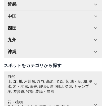
近畿
中国
四国
九州
沖縄
スポットをカテゴリから探す
自然
山, 森, 川, 河川敷, 渓谷, 高原, 湿原, 滝, 池・沼, 湖, 湧
水, 岩・地層, 海岸, 岬, 峠, 湾, 棚田, 温泉, キャンプ
場, 遊歩道, 牧場, 農場・農園
花・植物