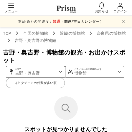
メニュー
お知らせ
ログイン
本日(
8
/
7
)の開運度：
普通
（
開運/吉日カレンダー
）
TOP
全国
の博物館
近畿
の博物館
奈良県
の博物館
吉野・奥吉野
の博物館
吉野・奥吉野・博物館の観光・お出かけスポ
ット
エリア
カテゴリ(山,城,世界遺産など)
吉野・奥吉野
博物館
クチコミの件数が多い順
スポットが見つかりませんでした