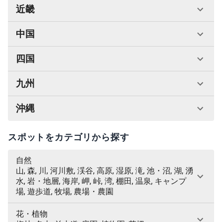
近畿
中国
四国
九州
沖縄
スポットをカテゴリから探す
自然
山, 森, 川, 河川敷, 渓谷, 高原, 湿原, 滝, 池・沼, 湖, 湧
水, 岩・地層, 海岸, 岬, 峠, 湾, 棚田, 温泉, キャンプ
場, 遊歩道, 牧場, 農場・農園
花・植物