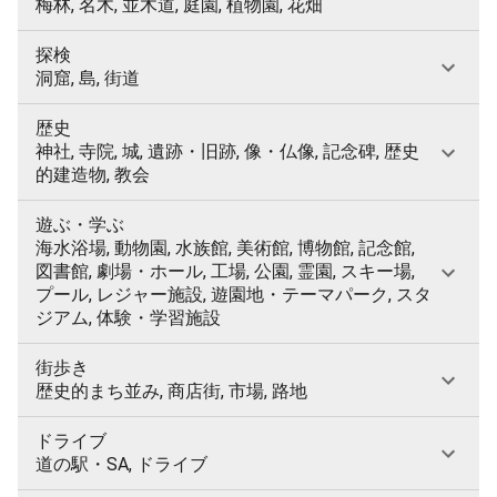
梅林, 名木, 並木道, 庭園, 植物園, 花畑
探検
洞窟, 島, 街道
歴史
神社, 寺院, 城, 遺跡・旧跡, 像・仏像, 記念碑, 歴史
的建造物, 教会
遊ぶ・学ぶ
海水浴場, 動物園, 水族館, 美術館, 博物館, 記念館,
図書館, 劇場・ホール, 工場, 公園, 霊園, スキー場,
プール, レジャー施設, 遊園地・テーマパーク, スタ
ジアム, 体験・学習施設
街歩き
歴史的まち並み, 商店街, 市場, 路地
ドライブ
道の駅・SA, ドライブ