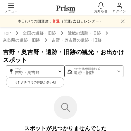
メニュー
お知らせ
ログイン
本日(
8
/
7
)の開運度：
普通
（
開運/吉日カレンダー
）
TOP
全国
の遺跡・旧跡
近畿
の遺跡・旧跡
奈良県
の遺跡・旧跡
吉野・奥吉野
の遺跡・旧跡
吉野・奥吉野・遺跡・旧跡の観光・お出かけ
スポット
エリア
カテゴリ(山,城,世界遺産など)
吉野・奥吉野
遺跡・旧跡
クチコミの件数が多い順
スポットが見つかりませんでした