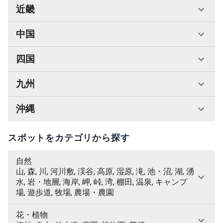
近畿
中国
四国
九州
沖縄
スポットをカテゴリから探す
自然
山, 森, 川, 河川敷, 渓谷, 高原, 湿原, 滝, 池・沼, 湖, 湧
水, 岩・地層, 海岸, 岬, 峠, 湾, 棚田, 温泉, キャンプ
場, 遊歩道, 牧場, 農場・農園
花・植物