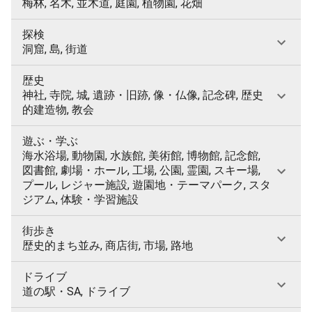
梅林, 名木, 並木道, 庭園, 植物園, 花畑
探検
洞窟, 島, 街道
歴史
神社, 寺院, 城, 遺跡・旧跡, 像・仏像, 記念碑, 歴史
的建造物, 教会
遊ぶ・学ぶ
海水浴場, 動物園, 水族館, 美術館, 博物館, 記念館,
図書館, 劇場・ホール, 工場, 公園, 霊園, スキー場,
プール, レジャー施設, 遊園地・テーマパーク, スタ
ジアム, 体験・学習施設
街歩き
歴史的まち並み, 商店街, 市場, 路地
ドライブ
道の駅・SA, ドライブ