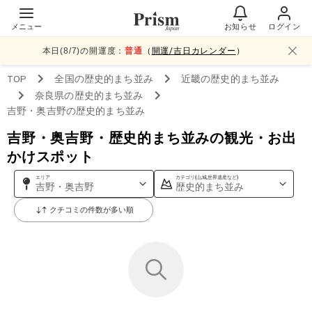
メニュー
お知らせ
ログイン
本日(
8
/
7
)の開運度：
普通
（
開運/吉日カレンダー
）
TOP
全国
の歴史的まち並み
近畿
の歴史的まち並み
奈良県
の歴史的まち並み
吉野・奥吉野
の歴史的まち並み
吉野・奥吉野・歴史的まち並みの観光・お出
かけスポット
エリア
カテゴリ(山,城,世界遺産など)
吉野・奥吉野
歴史的まち並み
クチコミの件数が多い順