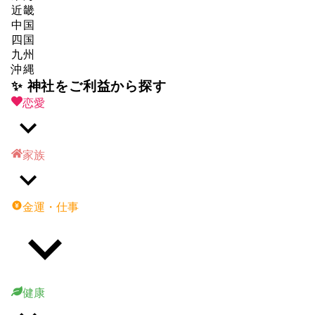
近畿
中国
四国
九州
沖縄
✨ 神社をご利益から探す
恋愛
家族
金運・仕事
健康