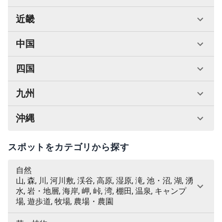
近畿
中国
四国
九州
沖縄
スポットをカテゴリから探す
自然
山, 森, 川, 河川敷, 渓谷, 高原, 湿原, 滝, 池・沼, 湖, 湧
水, 岩・地層, 海岸, 岬, 峠, 湾, 棚田, 温泉, キャンプ
場, 遊歩道, 牧場, 農場・農園