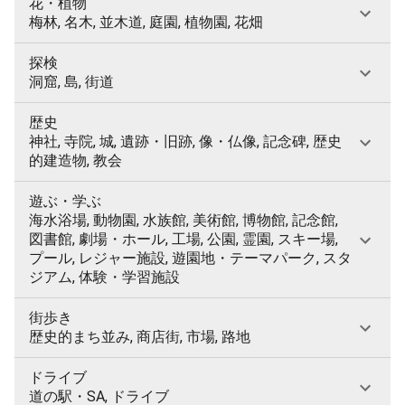
花・植物
梅林, 名木, 並木道, 庭園, 植物園, 花畑
探検
洞窟, 島, 街道
歴史
神社, 寺院, 城, 遺跡・旧跡, 像・仏像, 記念碑, 歴史
的建造物, 教会
遊ぶ・学ぶ
海水浴場, 動物園, 水族館, 美術館, 博物館, 記念館,
図書館, 劇場・ホール, 工場, 公園, 霊園, スキー場,
プール, レジャー施設, 遊園地・テーマパーク, スタ
ジアム, 体験・学習施設
街歩き
歴史的まち並み, 商店街, 市場, 路地
ドライブ
道の駅・SA, ドライブ