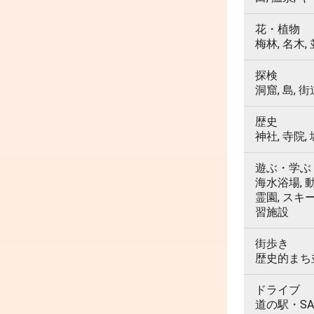
花・植物
梅林, 名木,
探検
洞窟, 島, 街
歴史
神社, 寺院,
遊ぶ・学ぶ
海水浴場, 動
霊園, スキ
習施設
街歩き
歴史的まち並
ドライブ
道の駅・SA