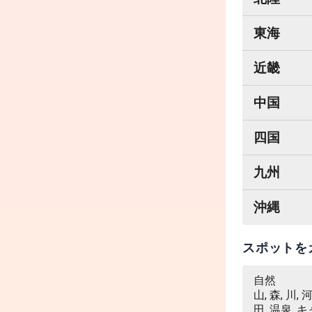
東海
近畿
中国
四国
九州
沖縄
スポットを
自然
山, 森, 川,
田, 温泉, 