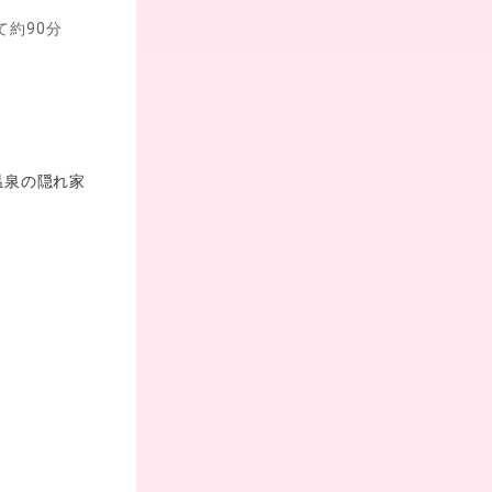
約90分
温泉の隠れ家