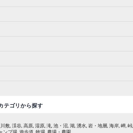
カテゴリから探す
 河川敷, 渓谷, 高原, 湿原, 滝, 池・沼, 湖, 湧水, 岩・地層, 海岸, 岬, 峠,
キャンプ場, 遊歩道, 牧場, 農場・農園