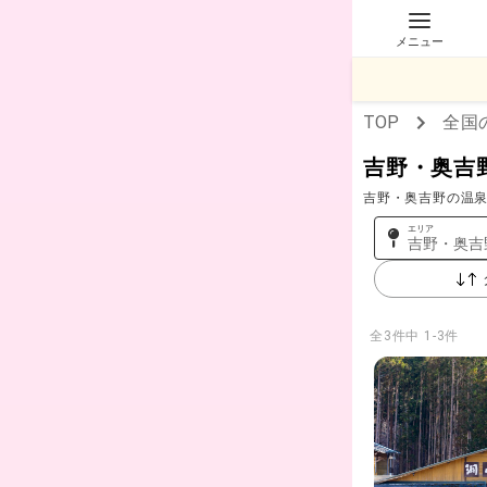
メニュー
TOP
全国
吉野・奥吉
吉野・奥吉野の温泉
エリア
吉野・奥吉
全
3
件中
1-3件