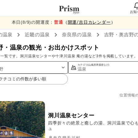
お知
本日(
8
/
9
)の開運度：
普通
（
開運/吉日カレンダー
）
の温泉
近畿
の温泉
奈良県
の温泉
吉野・奥吉野
野・温泉の観光・お出かけスポット
一覧です。洞川温泉センターや十津川温泉 庵の湯など3件を掲載しています。
カテゴリ(山,城,世界遺産など)
野
温泉
クチコミの件数が多い順
位置情報
洞川温泉センター
四季折々の絶景と癒しの湯、洞川温泉で心
ュ
奈良県天川村