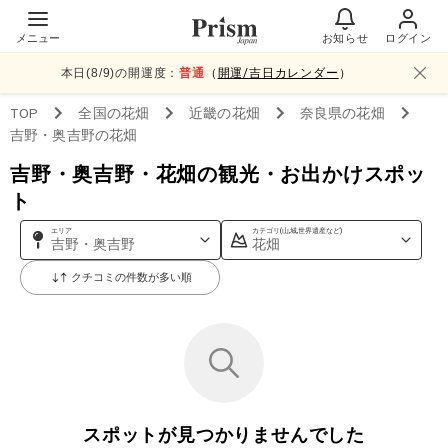
メニュー
お知らせ
ログイン
本日(
8
/
9
)の開運度：
普通
（
開運/吉日カレンダー
）
TOP
全国
の花畑
近畿
の花畑
奈良県
の花畑
吉野・奥吉野
の花畑
吉野・奥吉野・花畑の観光・お出かけスポッ
ト
エリア
カテゴリ(山,城,世界遺産など)
吉野・奥吉野
花畑
クチコミの件数が多い順
スポットが見つかりませんでした