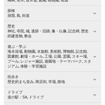
梅林, 名木, 並木道, 庭園, 植物園, 花畑
探検
洞窟, 島, 街道
歴史
神社, 寺院, 城, 遺跡・旧跡, 像・仏像, 記念碑, 歴史
的建造物, 教会
遊ぶ・学ぶ
海水浴場, 動物園, 水族館, 美術館, 博物館, 記念館,
図書館, 劇場・ホール, 工場, 公園, 霊園, スキー場,
プール, レジャー施設, 遊園地・テーマパーク, スタ
ジアム, 体験・学習施設
街歩き
歴史的まち並み, 商店街, 市場, 路地
ドライブ
道の駅・SA, ドライブ