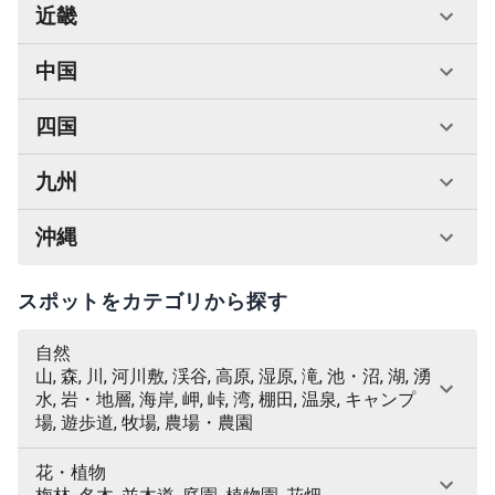
近畿
中国
四国
九州
沖縄
スポットをカテゴリから探す
自然
山, 森, 川, 河川敷, 渓谷, 高原, 湿原, 滝, 池・沼, 湖, 湧
水, 岩・地層, 海岸, 岬, 峠, 湾, 棚田, 温泉, キャンプ
場, 遊歩道, 牧場, 農場・農園
花・植物