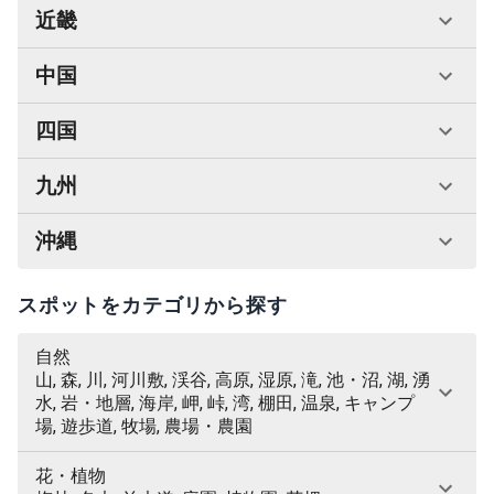
近畿
中国
四国
九州
沖縄
スポットをカテゴリから探す
自然
山, 森, 川, 河川敷, 渓谷, 高原, 湿原, 滝, 池・沼, 湖, 湧
水, 岩・地層, 海岸, 岬, 峠, 湾, 棚田, 温泉, キャンプ
場, 遊歩道, 牧場, 農場・農園
花・植物