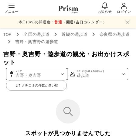
メニュー
お知らせ
ログイン
本日(
8
/
9
)の開運度：
普通
（
開運/吉日カレンダー
）
TOP
全国
の遊歩道
近畿
の遊歩道
奈良県
の遊歩道
吉野・奥吉野
の遊歩道
吉野・奥吉野・遊歩道の観光・お出かけスポ
ット
エリア
カテゴリ(山,城,世界遺産など)
吉野・奥吉野
遊歩道
クチコミの件数が多い順
スポットが見つかりませんでした