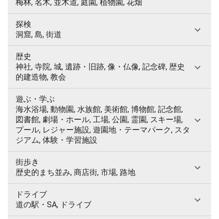
梅林, 名木, 並木道, 庭園, 植物園, 花畑
探検
洞窟, 島, 街道
歴史
神社, 寺院, 城, 遺跡・旧跡, 像・仏像, 記念碑, 歴史
的建造物, 教会
遊ぶ・学ぶ
海水浴場, 動物園, 水族館, 美術館, 博物館, 記念館,
図書館, 劇場・ホール, 工場, 公園, 霊園, スキー場,
プール, レジャー施設, 遊園地・テーマパーク, スタ
ジアム, 体験・学習施設
街歩き
歴史的まち並み, 商店街, 市場, 路地
ドライブ
道の駅・SA, ドライブ