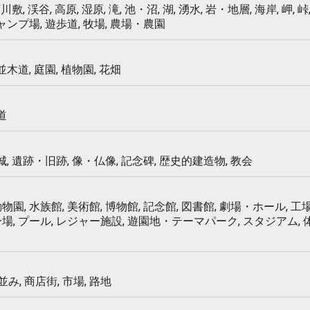
 河川敷, 渓谷, 高原, 湿原, 滝, 池・沼, 湖, 湧水, 岩・地層, 海岸, 岬, 峠,
キャンプ場, 遊歩道, 牧場, 農場・農園
 並木道, 庭園, 植物園, 花畑
道
 城, 遺跡・旧跡, 像・仏像, 記念碑, 歴史的建造物, 教会
物園, 水族館, 美術館, 博物館, 記念館, 図書館, 劇場・ホール, 工場
ー場, プール, レジャー施設, 遊園地・テーマパーク, スタジアム,
み, 商店街, 市場, 路地