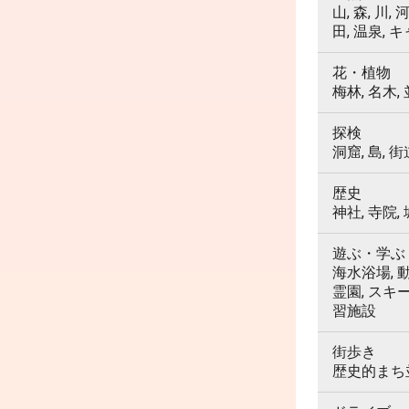
山, 森, 川,
田, 温泉, 
花・植物
梅林, 名木,
探検
洞窟, 島, 街
歴史
神社, 寺院,
遊ぶ・学ぶ
海水浴場, 動
霊園, スキ
習施設
街歩き
歴史的まち並