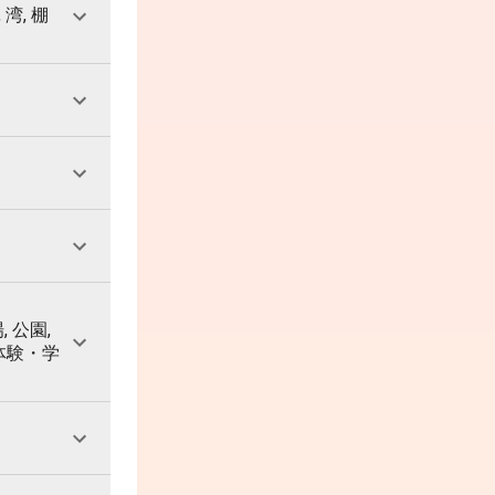
 湾, 棚
, 公園,
 体験・学