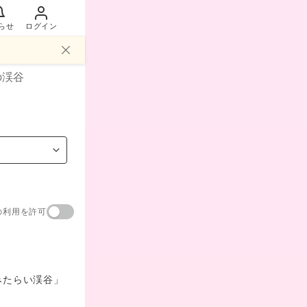
らせ
ログイン
の渓谷
の利用を許可
みたらい渓谷」