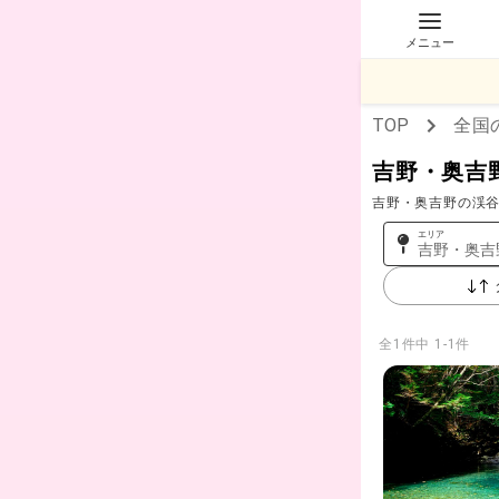
メニュー
TOP
全国
吉野・奥吉
吉野・奥吉野の渓谷
エリア
吉野・奥吉
全
1
件中
1-1件