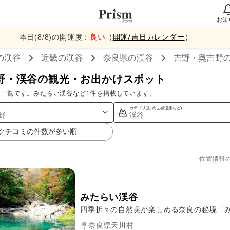
お知
本日(
8
/
8
)の開運度：
良い
（
開運/吉日カレンダー
）
の渓谷
近畿
の渓谷
奈良県
の渓谷
吉野・奥吉野
野・渓谷の観光・お出かけスポット
一覧です。みたらい渓谷など1件を掲載しています。
カテゴリ(山,城,世界遺産など)
野
渓谷
クチコミの件数が多い順
位置情報
みたらい渓谷
四季折々の自然美が楽しめる奈良の秘境「
奈良県天川村