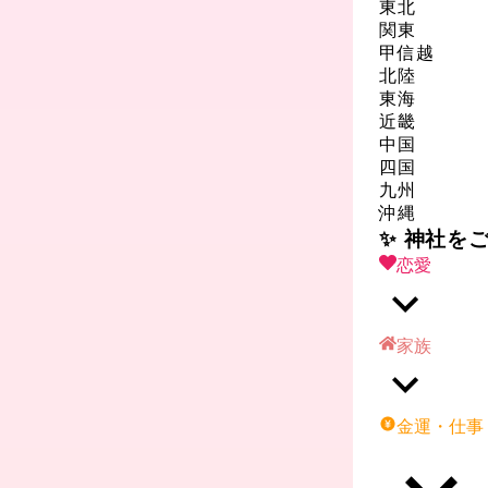
東北
関東
甲信越
北陸
東海
近畿
中国
四国
九州
沖縄
✨ 神社を
恋愛
家族
金運・仕事