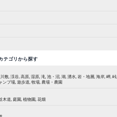
カテゴリから探す
 河川敷, 渓谷, 高原, 湿原, 滝, 池・沼, 湖, 湧水, 岩・地層, 海岸, 岬, 峠,
キャンプ場, 遊歩道, 牧場, 農場・農園
 並木道, 庭園, 植物園, 花畑
道