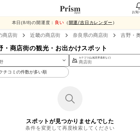
お知
本日(
8
/
8
)の開運度：
良い
（
開運/吉日カレンダー
）
の商店街
近畿
の商店街
奈良県
の商店街
吉野・
野・商店街の観光・お出かけスポット
カテゴリ(山,城,世界遺産など)
野
商店街
クチコミの件数が多い順
スポットが見つかりませんでした
条件を変更して再度検索してください