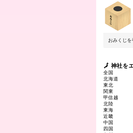
おみくじを
🗾 神社
全国
北海道
東北
関東
甲信越
北陸
東海
近畿
中国
四国