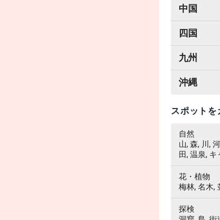
中国
四国
九州
沖縄
スポットを
自然
山, 森, 川,
田, 温泉, 
花・植物
梅林, 名木,
探検
洞窟, 島, 街