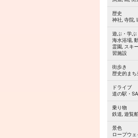
歴史
神社, 寺院,
遊ぶ・学ぶ
海水浴場, 動
霊園, スキ
習施設
街歩き
歴史的まち並
ドライブ
道の駅・SA
乗り物
鉄道, 遊覧
景色
ロープウェイ,