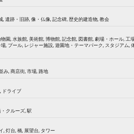
 城, 遺跡・旧跡, 像・仏像, 記念碑, 歴史的建造物, 教会
物園, 水族館, 美術館, 博物館, 記念館, 図書館, 劇場・ホール, 工場
ー場, プール, レジャー施設, 遊園地・テーマパーク, スタジアム,
み, 商店街, 市場, 路地
, ドライブ
船・クルーズ, 駅
 灯台, 橋, 展望台, タワー