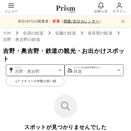
メニュー
お知らせ
ログイン
本日(
8
/
7
)の開運度：
普通
（
開運/吉日カレンダー
）
TOP
全国
の鉄道
近畿
の鉄道
奈良県
の鉄道
吉野・奥吉野
の鉄道
吉野・奥吉野・鉄道の観光・お出かけスポッ
ト
エリア
カテゴリ(山,城,世界遺産など)
吉野・奥吉野
鉄道
クチコミの件数が多い順
スポットが見つかりませんでした