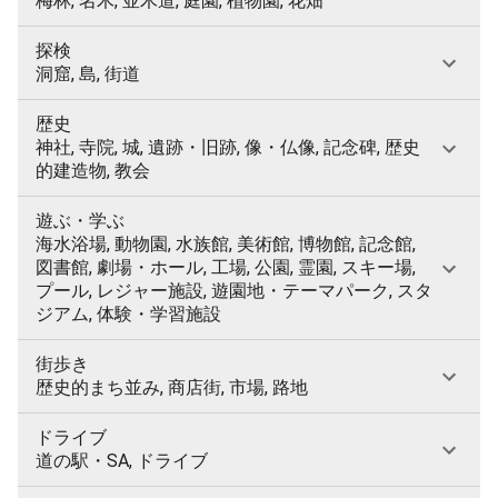
梅林, 名木, 並木道, 庭園, 植物園, 花畑
探検
洞窟, 島, 街道
歴史
神社, 寺院, 城, 遺跡・旧跡, 像・仏像, 記念碑, 歴史
的建造物, 教会
遊ぶ・学ぶ
海水浴場, 動物園, 水族館, 美術館, 博物館, 記念館,
図書館, 劇場・ホール, 工場, 公園, 霊園, スキー場,
プール, レジャー施設, 遊園地・テーマパーク, スタ
ジアム, 体験・学習施設
街歩き
歴史的まち並み, 商店街, 市場, 路地
ドライブ
道の駅・SA, ドライブ