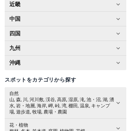
近畿
中国
四国
九州
沖縄
スポットをカテゴリから探す
自然
山, 森, 川, 河川敷, 渓谷, 高原, 湿原, 滝, 池・沼, 湖, 湧
水, 岩・地層, 海岸, 岬, 峠, 湾, 棚田, 温泉, キャンプ
場, 遊歩道, 牧場, 農場・農園
花・植物