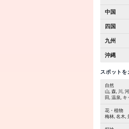
中国
四国
九州
沖縄
スポットを
自然
山, 森, 川,
田, 温泉, 
花・植物
梅林, 名木,