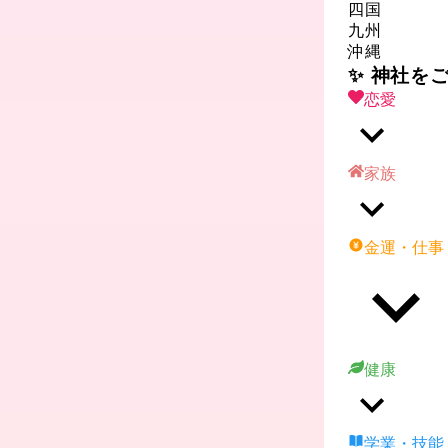
四国
九州
沖縄
✨ 神社を
恋愛
家族
金運・仕事
健康
学業・技能