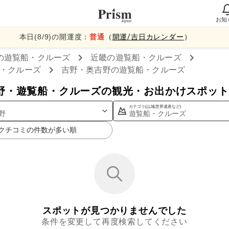
お知
本日(
8
/
9
)の開運度：
普通
（
開運/吉日カレンダー
）
の遊覧船・クルーズ
近畿
の遊覧船・クルーズ
・クルーズ
吉野・奥吉野
の遊覧船・クルーズ
野・遊覧船・クルーズの観光・お出かけスポット
カテゴリ(山,城,世界遺産など)
野
遊覧船・クルーズ
クチコミの件数が多い順
スポットが見つかりませんでした
条件を変更して再度検索してください