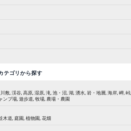
カテゴリから探す
 河川敷, 渓谷, 高原, 湿原, 滝, 池・沼, 湖, 湧水, 岩・地層, 海岸, 岬, 峠,
キャンプ場, 遊歩道, 牧場, 農場・農園
 並木道, 庭園, 植物園, 花畑