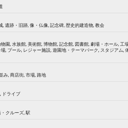
道
 城, 遺跡・旧跡, 像・仏像, 記念碑, 歴史的建造物, 教会
物園, 水族館, 美術館, 博物館, 記念館, 図書館, 劇場・ホール, 工場
ー場, プール, レジャー施設, 遊園地・テーマパーク, スタジアム,
み, 商店街, 市場, 路地
, ドライブ
船・クルーズ, 駅