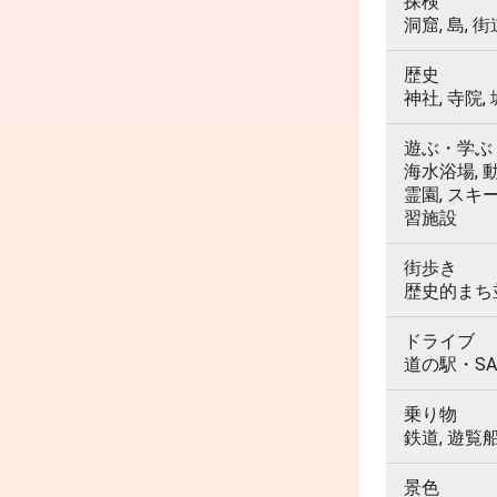
探検
洞窟, 島, 街
歴史
神社, 寺院,
遊ぶ・学ぶ
海水浴場, 動
霊園, スキ
習施設
街歩き
歴史的まち並
ドライブ
道の駅・SA
乗り物
鉄道, 遊覧
景色